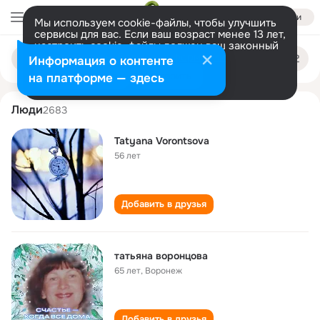
Войти
Мы используем cookie-файлы, чтобы улучшить
сервисы для вас. Если ваш возраст менее 13 лет,
настроить cookie-файлы должен ваш законный
tatyana vorontsova
Поиск
представитель.
Больше информации
Информация о контенте
по
людям
Разрешить все
Настроить
на платформе — здесь
Люди
2683
Tatyana Vorontsova
56 лет
Добавить в друзья
татьяна воронцова
65 лет
,
Воронеж
Добавить в друзья