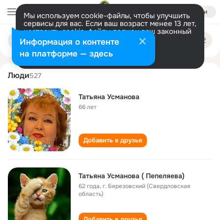
Войти
Мы используем cookie-файлы, чтобы улучшить
сервисы для вас. Если ваш возраст менее 13 лет,
настроить cookie-файлы должен ваш законный
tatyana usmanova
Поиск
представитель.
Больше информации
Информация о контенте
по
людям
Разрешить все
Настроить
на платформе — здесь
Люди
527
Татьяна Усманова
66 лет
Добавить в друзья
Татьяна Усманова ( Пепеляева)
62 года
,
г. Березовский (Свердловская
область)
Добавить в друзья