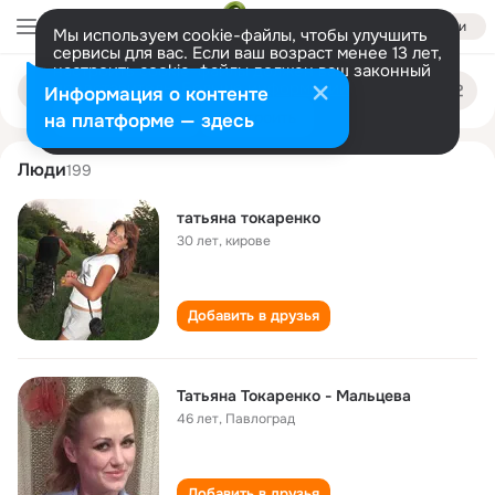
Войти
Мы используем cookie-файлы, чтобы улучшить
сервисы для вас. Если ваш возраст менее 13 лет,
настроить cookie-файлы должен ваш законный
tatyana tokarenko
Поиск
представитель.
Больше информации
Информация о контенте
по
людям
Разрешить все
Настроить
на платформе — здесь
Люди
199
татьяна токаренко
30 лет
,
кирове
Добавить в друзья
Татьяна Токаренко - Мальцева
46 лет
,
Павлоград
Добавить в друзья