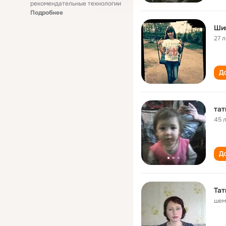
рекомендательные технологии
Подробнее
Ши
27 л
До
тат
45 
До
Та
шем