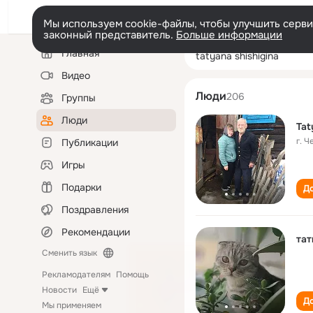
Мы используем cookie-файлы, чтобы улучшить сервис
законный представитель.
Больше информации
Левая
Поиск
Главная
tatyana shishigi
колонка
по
людям
Видео
Люди
206
Группы
Люди
Tat
г. 
Публикации
Игры
Подарки
До
Поздравления
Рекомендации
тат
Сменить язык
Рекламодателям
Помощь
Новости
Ещё
До
Мы применяем