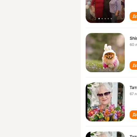
До
Shi
60 
До
Та
67 л
До
Та