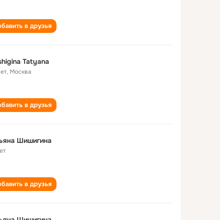
бавить в друзья
shigina Tatyana
лет
,
Москва
бавить в друзья
тьяна Шишигина
ет
бавить в друзья
тьяна Шишигина