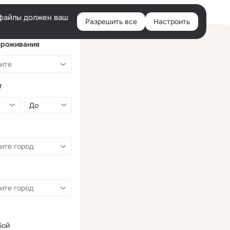
Войти
e-файлы должен ваш
Разрешить все
Настроить
Правая
колонка
проживания
т
бой