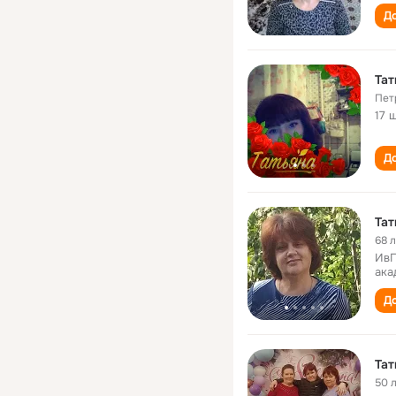
До
Та
Пет
17 
До
Тат
68 
ИвГ
ака
До
Та
50 