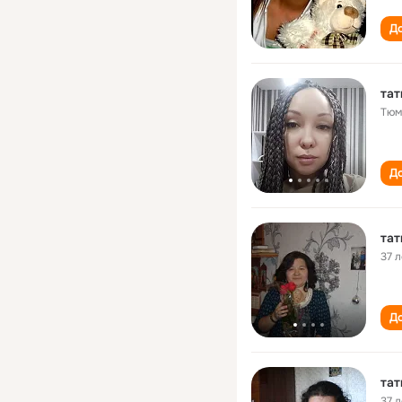
До
тат
Тюм
До
тат
37 л
До
тат
37 л