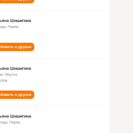
тьяна Шишигина
года
,
Пермь
бавить в друзья
тьяна Шишигина
ет
,
Якутск
кола
бавить в друзья
тьяна Шишигина
 года
,
Пермь