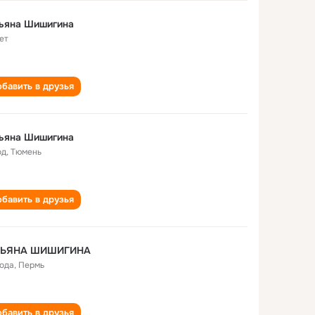
тьяна Шишигина
ет
бавить в друзья
тьяна Шишигина
од
,
Тюмень
бавить в друзья
ТЬЯНА ШИШИГИНА
года
,
Пермь
бавить в друзья