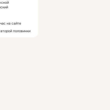
жской
ский
час на сайте
 второй половинки