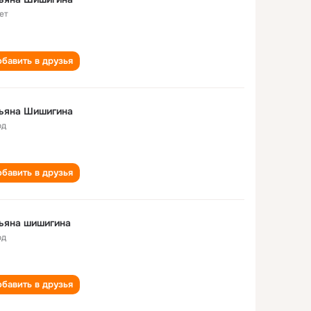
ет
бавить в друзья
тьяна Шишигина
од
бавить в друзья
ьяна шишигина
од
бавить в друзья