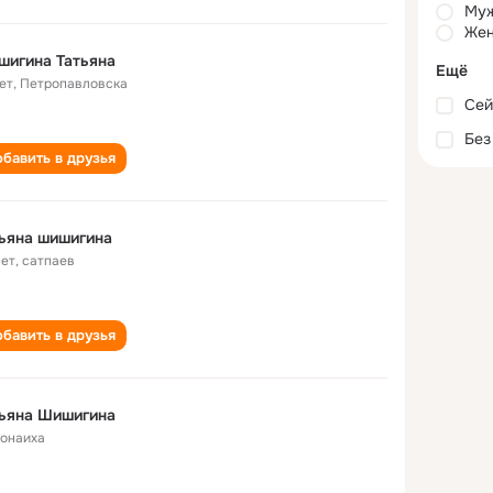
Му
Жен
шигина Татьяна
Ещё
ет
,
Петропавловска
Сей
Без
бавить в друзья
ьяна шишигина
лет
,
сатпаев
бавить в друзья
тьяна Шишигина
онаиха