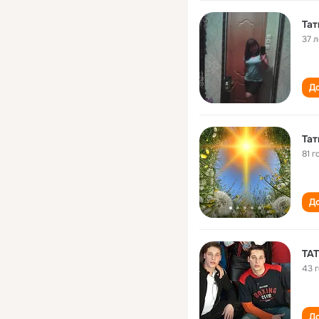
Та
37 л
До
Та
81 г
До
ТА
43 
До