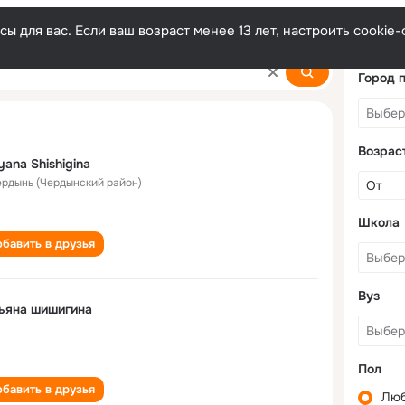
ы для вас. Если ваш возраст менее 13 лет, настроить cooki
na
Город 
Возрас
yana Shishigina
Чердынь (Чердынский район)
Школа
бавить в друзья
Вуз
ьяна шишигина
Пол
бавить в друзья
Лю