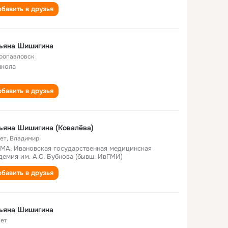
бавить в друзья
тьяна Шишигина
ропавловск
школа
бавить в друзья
ьяна Шишигина (Ковалёва)
лет
,
Владимир
МА, Ивановская государственная медицинская
демия им. А.С. Бубнова (бывш. ИвГМИ)
бавить в друзья
тьяна Шишигина
лет