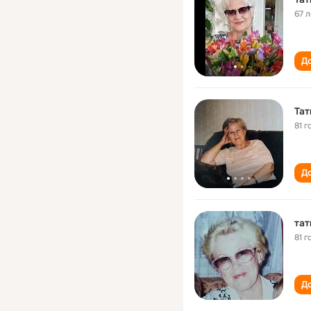
67 л
До
Та
81 г
До
тат
81 г
До