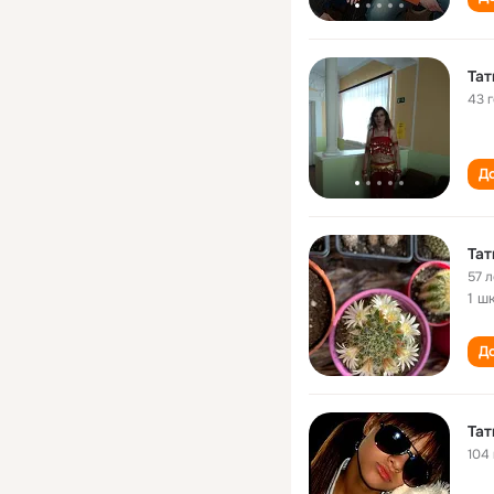
Та
43 
До
Та
57 л
1 ш
До
Та
104