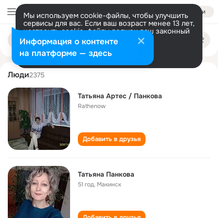
Войти
Мы используем cookie-файлы, чтобы улучшить
сервисы для вас. Если ваш возраст менее 13 лет,
настроить cookie-файлы должен ваш законный
tatyana pankova
Поиск
представитель.
Больше информации
Информация о контенте
по
людям
Разрешить все
Настроить
на платформе — здесь
Люди
2375
Татьяна Артес / Панкова
Rathenow
Добавить в друзья
Татьяна Панкова
51 год
,
Макинск
Добавить в друзья