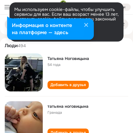
Войти
Мы используем cookie-файлы, чтобы улучшить
сервисы для вас. Если ваш возраст менее 13 лет,
настроить cookie-файлы должен ваш законный
tatyana nogovitsyna
Поиск
представитель.
Больше информации
Информация о контенте
по
людям
Разрешить все
Настроить
на платформе — здесь
Люди
494
Татьяна Ноговицына
54 года
Добавить в друзья
татьяна ноговицына
Гранада
Добавить в друзья