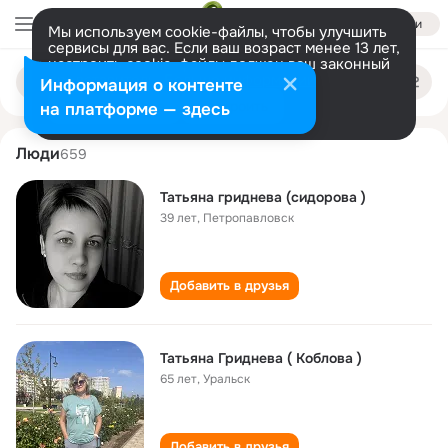
Войти
Мы используем cookie-файлы, чтобы улучшить
сервисы для вас. Если ваш возраст менее 13 лет,
настроить cookie-файлы должен ваш законный
tatyana gridneva
Поиск
представитель.
Больше информации
Информация о контенте
по
людям
Разрешить все
Настроить
на платформе — здесь
Люди
659
Татьяна гриднева (сидорова )
39 лет
,
Петропавловск
Добавить в друзья
Татьяна Гриднева ( Коблова )
65 лет
,
Уральск
Добавить в друзья