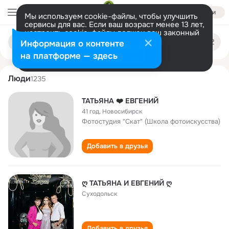
Войти
Мы используем cookie-файлы, чтобы улучшить
сервисы для вас. Если ваш возраст менее 13 лет,
настроить cookie-файлы должен ваш законный
tatyana evgeniy
Поиск
представитель.
Больше информации
Информация о контенте
по
людям
Разрешить все
Настроить
на платформе — здесь
Люди
1235
ТАТЬЯНА ❤️ ЕВГЕНИЙ
41 год
,
Новосибирск
Фотостудия "Скат" (Школа фотоискусства)
Добавить в друзья
ღ ТАТЬЯНА И ЕВГЕНИЙ ღ
Суходольск
Добавить в друзья