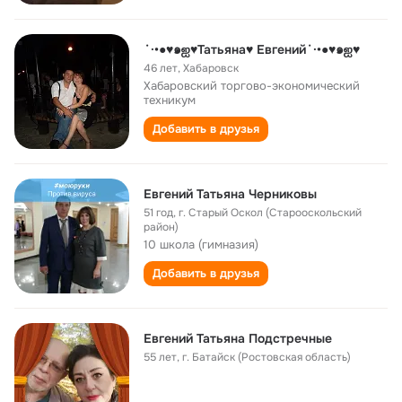
˙·•●♥๑ஐ♥Татьяна♥ Евгений˙·•●♥๑ஐ♥
46 лет
,
Хабаровск
Хабаровский торгово-экономический
техникум
Добавить в друзья
Евгений Татьяна Черниковы
51 год
,
г. Старый Оскол (Старооскольский
район)
10 школа (гимназия)
Добавить в друзья
Евгений Татьяна Подстречные
55 лет
,
г. Батайск (Ростовская область)