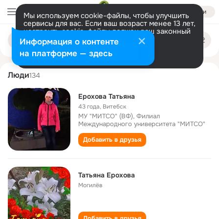
Войти
Мы используем cookie-файлы, чтобы улучшить
сервисы для вас. Если ваш возраст менее 13 лет,
настроить cookie-файлы должен ваш законный
tatyana erokhova
Поиск
представитель.
Больше информации
Информация о контенте
по
людям
Разрешить все
Настроить
на платформе — здесь
Люди
134
Ерохова Татьяна
43 года
,
Витебск
МУ "МИТСО" (ВФ), Филиал
Международного университета "МИТСО"
Добавить в друзья
Татьяна Ерохова
Могилёв
Добавить в друзья