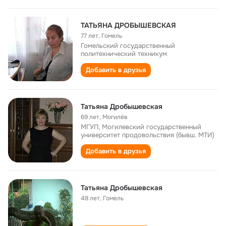
ТАТЬЯНА ДРОБЫШЕВСКАЯ
77 лет
,
Гомель
Гомельский государственный
политехнический техникум
Добавить в друзья
Татьяна Дробышевская
69 лет
,
Могилёв
МГУП, Могилевский государственный
университет продовольствия (бывш. МТИ)
Добавить в друзья
Татьяна Дробышевская
48 лет
,
Гомель