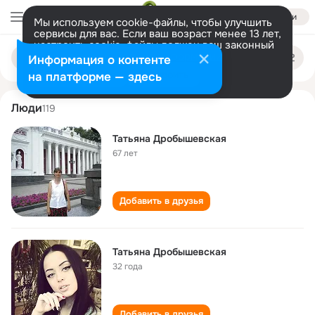
Войти
Мы используем cookie-файлы, чтобы улучшить
сервисы для вас. Если ваш возраст менее 13 лет,
настроить cookie-файлы должен ваш законный
tatyana drobyshevskaya
Поиск
представитель.
Больше информации
Информация о контенте
по
людям
Разрешить все
Настроить
на платформе — здесь
Люди
119
Татьяна Дробышевская
67 лет
Добавить в друзья
Татьяна Дробышевская
32 года
Добавить в друзья