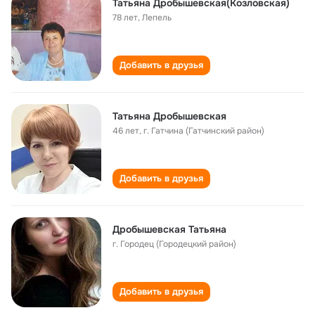
Татьяна Дробышевская(Козловская)
78 лет
,
Лепель
Добавить в друзья
Татьяна Дробышевская
46 лет
,
г. Гатчина (Гатчинский район)
Добавить в друзья
Дробышевская Татьяна
г. Городец (Городецкий район)
Добавить в друзья