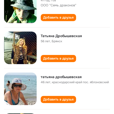
41 год
,
Гоа
ООО "Семь драконов"
Добавить в друзья
Татьяна Дробышевская
56 лет
,
Брянск
Добавить в друзья
татьяна дробышевская
46 лет
,
краснодарский край пос. яблоновский
Добавить в друзья