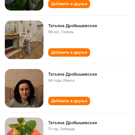
Добавить в друзья
Татьяна Дробышевская
69 лет
,
Гомель
Добавить в друзья
Татьяна Дробышевская
64 года
,
Минск
Добавить в друзья
Татьяна Дробышевская
71 год
,
Пабраде