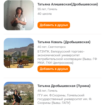
Татьяна Алишевская(Дробышевская)
55 лет
,
Гомель
40 школа
Добавить в друзья
Татьяна Коваль (Дробышевская)
40 лет
,
Светлогорск
БТЭУПК, Белорусский торгово-
экономический университет
потребительской кооперации (бывш. ГФ
МКИ, ГКИ Центросоюза)
Добавить в друзья
Татьяна Дробышевская (Лунина)
48 лет
,
Гомель
ГГУ им. Ф.Скорины, Гомельский
государственный университет им. Ф.
Скорины (бывш. ГАПУ)