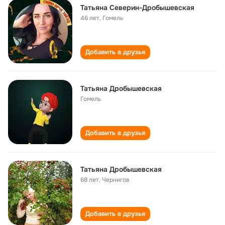
Татьяна Северин-Дробышевская
46 лет
,
Гомель
Добавить в друзья
Татьяна Дробышевская
Гомель
Добавить в друзья
Татьяна Дробышевская
68 лет
,
Чернигов
Добавить в друзья