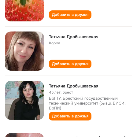
Добавить в друзья
Татьяна Дробышевская
Корма
Добавить в друзья
Татьяна Дробышевская
45 лет
,
Брест
БрГТУ, Брестский государственный
технический университет (бывш. БИСИ,
БрПИ)
Добавить в друзья