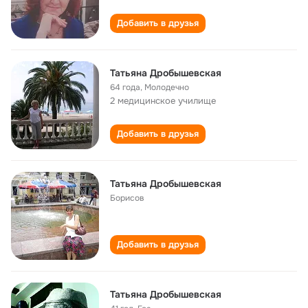
Добавить в друзья
Татьяна Дробышевская
64 года
,
Молодечно
2 медицинское училище
Добавить в друзья
Татьяна Дробышевская
Борисов
Добавить в друзья
Татьяна Дробышевская