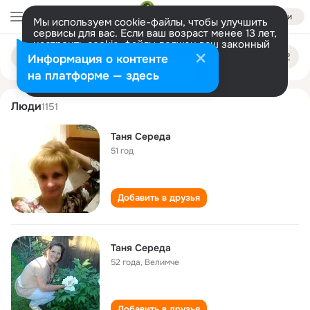
Войти
Мы используем cookie-файлы, чтобы улучшить
сервисы для вас. Если ваш возраст менее 13 лет,
настроить cookie-файлы должен ваш законный
tanya sereda
Поиск
представитель.
Больше информации
Информация о контенте
по
людям
Разрешить все
Настроить
на платформе — здесь
Люди
1151
Таня Середа
51 год
Добавить в друзья
Таня Середа
52 года
,
Велимче
Добавить в друзья