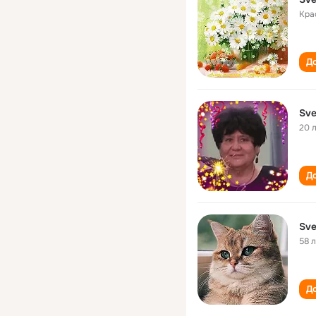
Кра
До
Sve
20 
До
Sve
58 
До