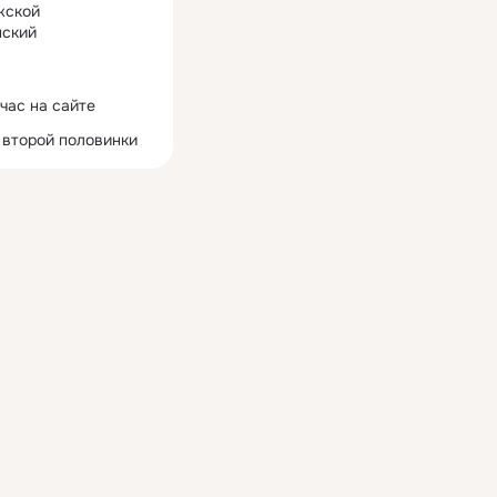
жской
ский
час на сайте
 второй половинки