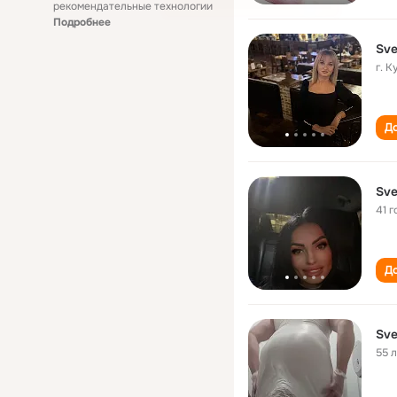
рекомендательные технологии
Подробнее
Sve
г. 
До
Sve
41 г
До
Sve
55 