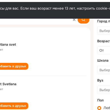
ы для вас. Если ваш возраст менее 13 лет, настроить cooki
Город 
Возрас
tlana svet
лет
Школа
бавить в друзья
Вуз
t Svetlana
лет
Пол
бавить в друзья
Лю