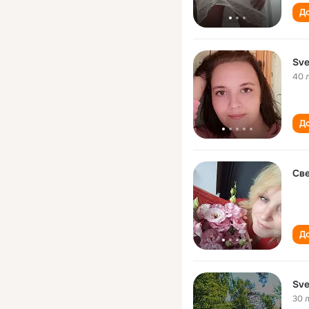
До
Sve
40 
До
Све
До
Sve
30 