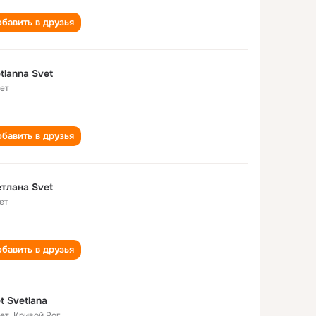
бавить в друзья
tlanna Svet
лет
бавить в друзья
тлана Svet
ет
бавить в друзья
t Svetlana
лет
,
Кривой Рог