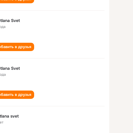
tlana Svet
года
бавить в друзья
tlana Svet
года
бавить в друзья
tlana svet
ет