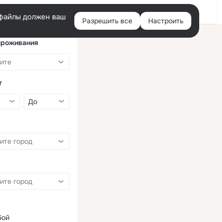
Войти
e-файлы должен ваш
Разрешить все
Настроить
Правая
колонка
проживания
т
бой