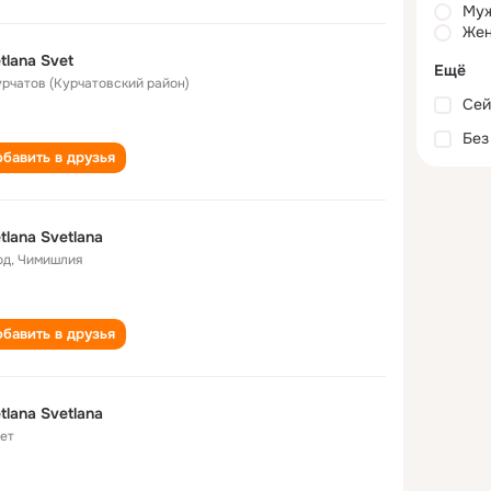
Му
Жен
tlana Svet
Ещё
Курчатов (Курчатовский район)
Сей
Без
бавить в друзья
tlana Svetlana
од
,
Чимишлия
бавить в друзья
tlana Svetlana
лет