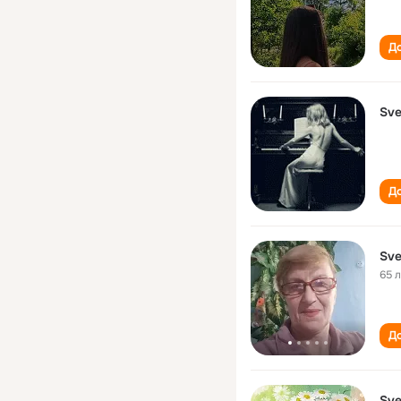
До
Sve
До
Sve
65 
До
Sve