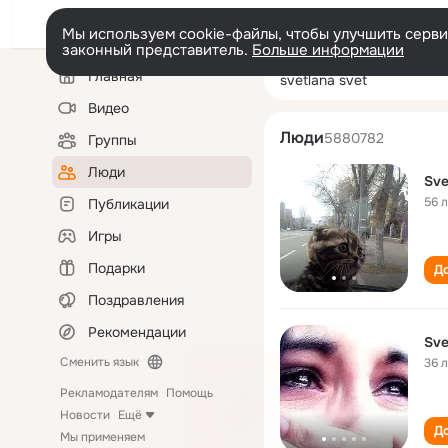
Мы используем cookie-файлы, чтобы улучшить сервис
законный представитель.
Больше информации
Левая
Поиск
Главная
svetlana svet
колонка
по
людям
Видео
Люди
5880782
Группы
Люди
Sve
56 
Публикации
Игры
Подарки
До
Поздравления
Рекомендации
Sve
Сменить язык
36 
Рекламодателям
Помощь
Новости
Ещё
До
Мы применяем