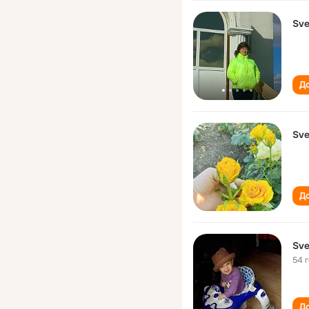
Sve
До
Sve
До
Sve
54 
До