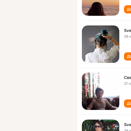
До
Sve
39 
До
Све
37 л
До
Sve
39 