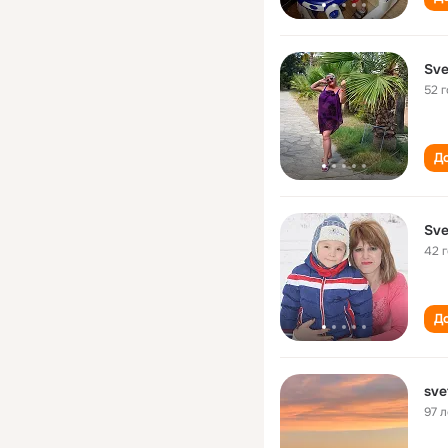
Sve
52 
До
Sve
42 
До
sve
97 л