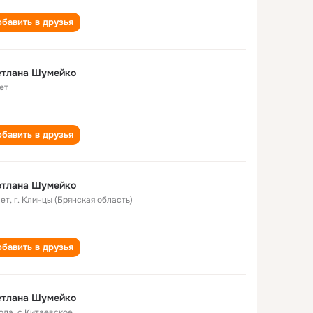
бавить в друзья
етлана Шумейко
ет
бавить в друзья
етлана Шумейко
лет
,
г. Клинцы (Брянская область)
бавить в друзья
етлана Шумейко
года
,
с.Китаевское