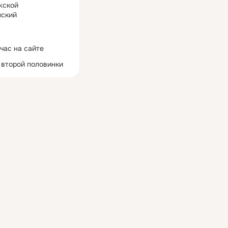
жской
ский
час на сайте
 второй половинки