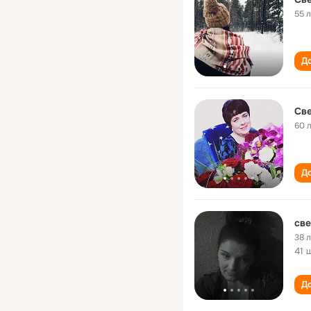
55 
До
Све
60 
До
све
38 
41 
До