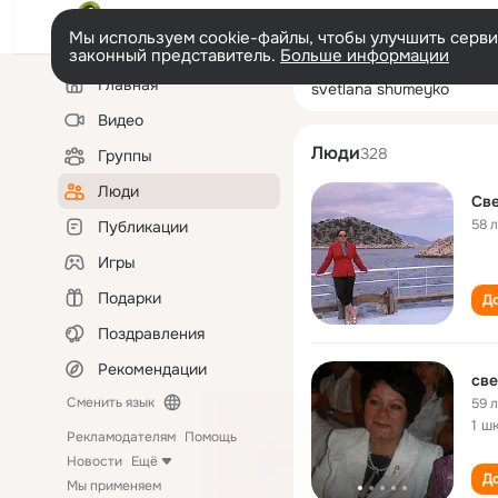
Мы используем cookie-файлы, чтобы улучшить сервис
законный представитель.
Больше информации
Левая
Поиск
Главная
svetlana shume
колонка
по
людям
Видео
Люди
328
Группы
Люди
Св
58 
Публикации
Игры
Подарки
До
Поздравления
Рекомендации
све
Сменить язык
59 
1 ш
Рекламодателям
Помощь
Новости
Ещё
До
Мы применяем