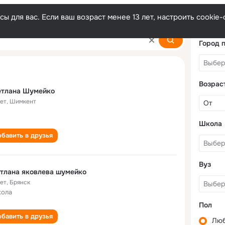
ы для вас. Если ваш возраст менее 13 лет, настроить cooki
yko
Город 
Возрас
етлана Шумейко
лет
,
Шимкент
Школа
бавить в друзья
Вуз
тлана яковлева шумейко
лет
,
Брянск
кола
Пол
бавить в друзья
Лю