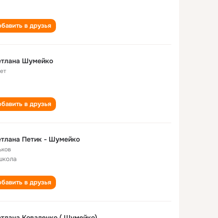
бавить в друзья
етлана Шумейко
лет
бавить в друзья
тлана Петик - Шумейко
ьков
школа
бавить в друзья
тлана Коваленко ( Шумейко)