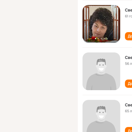
Св
61 г
До
Св
56 
До
Св
65 
До