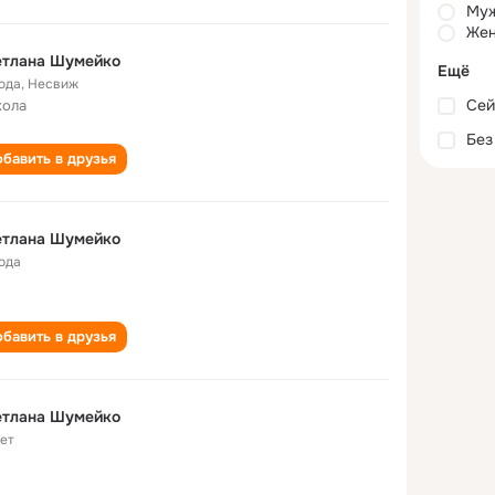
Му
Жен
етлана Шумейко
Ещё
года
,
Несвиж
Сей
кола
Без
бавить в друзья
етлана Шумейко
года
бавить в друзья
етлана Шумейко
лет