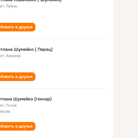
лет
,
Лубны
бавить в друзья
тлана Шумейко ( Перец)
лет
,
Харьков
бавить в друзья
тлана Шумейко (гончар)
лет
,
Псков
школа
бавить в друзья