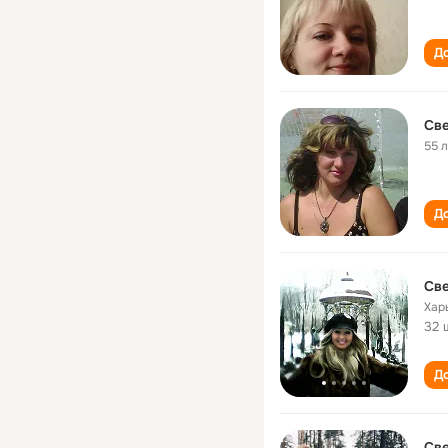
До
Св
55 
До
Све
Хар
32 
До
Све