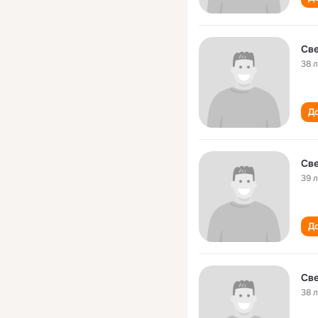
Св
38 
До
Св
39 
До
Св
38 