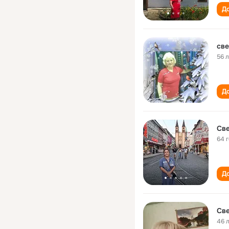
До
све
56 
До
Св
64 
До
Св
46 