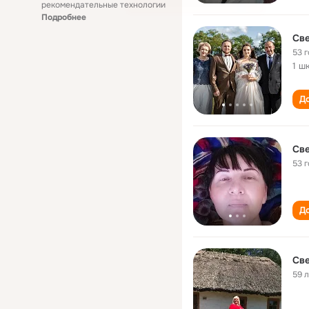
рекомендательные технологии
Подробнее
Св
53 
1 ш
До
Св
53 
До
Св
59 