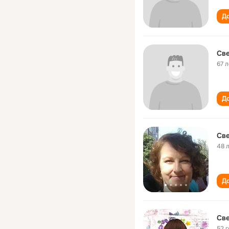
До
Св
67 л
До
Св
48 
До
Св
52 