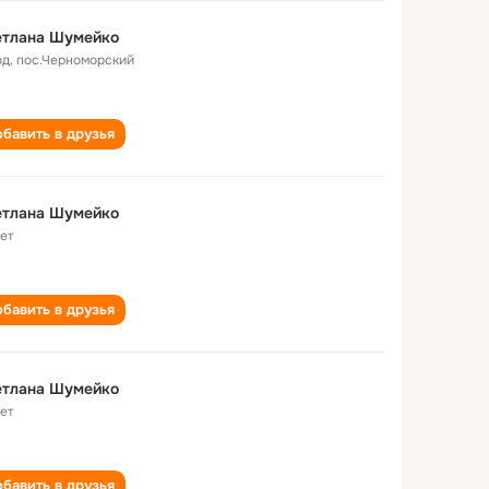
етлана Шумейко
од
,
пос.Черноморский
бавить в друзья
етлана Шумейко
лет
бавить в друзья
етлана Шумейко
лет
бавить в друзья