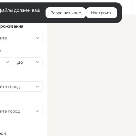
Войти
e-файлы должен ваш
Разрешить все
Настроить
Правая
колонка
проживания
т
бой