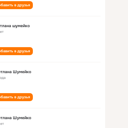
бавить в друзья
тлана шумейко
лет
бавить в друзья
етлана Шумейко
года
бавить в друзья
етлана Шумейко
лет