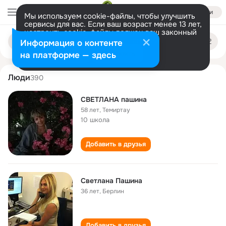
Войти
Мы используем cookie-файлы, чтобы улучшить
сервисы для вас. Если ваш возраст менее 13 лет,
настроить cookie-файлы должен ваш законный
svetlana pashina
Поиск
представитель.
Больше информации
Информация о контенте
по
людям
Разрешить все
Настроить
на платформе — здесь
Люди
390
СВЕТЛАНА пашина
58 лет
,
Темиртау
10 школа
Добавить в друзья
Светлана Пашина
36 лет
,
Берлин
Добавить в друзья