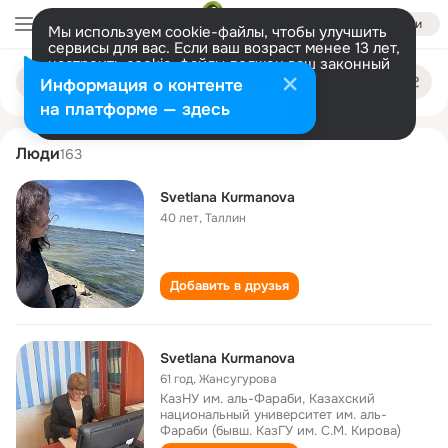
Войти
Мы используем cookie-файлы, чтобы улучшить
сервисы для вас. Если ваш возраст менее 13 лет,
настроить cookie-файлы должен ваш законный
svetlana kurmanova
Поиск
представитель.
Больше информации
Информация о контенте
по
людям
Разрешить все
Настроить
на платформе — здесь
Люди
163
Svetlana Kurmanova
40 лет
,
Таллин
Добавить в друзья
Svetlana Kurmanova
61 год
,
Жансугурова
КазНУ им. аль-Фараби, Казахский
национальный университет им. аль-
Фараби (бывш. КазГУ им. С.М. Кирова)