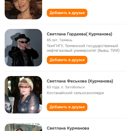
Добавить в друзья
Светлана Гордеева( Курманова)
65 лет
,
Тюмень
ТюмГНГУ, Тюменский государственный
нефтегазовый университет (бывш. ТИИ)
Добавить в друзья
Светлана Феськова (Курманова)
63 года
,
п. Затобольск
Костанайский сельхозколледж
Добавить в друзья
Светлана Курманова