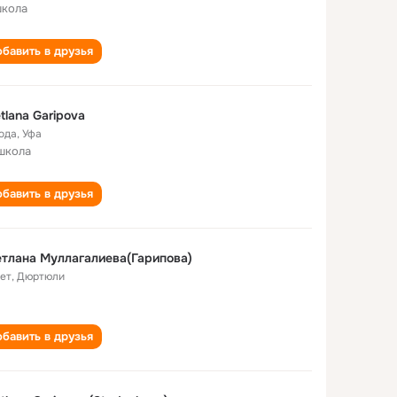
школа
бавить в друзья
tlana Garipova
года
,
Уфа
школа
бавить в друзья
тлана Муллагалиева(Гарипова)
лет
,
Дюртюли
бавить в друзья