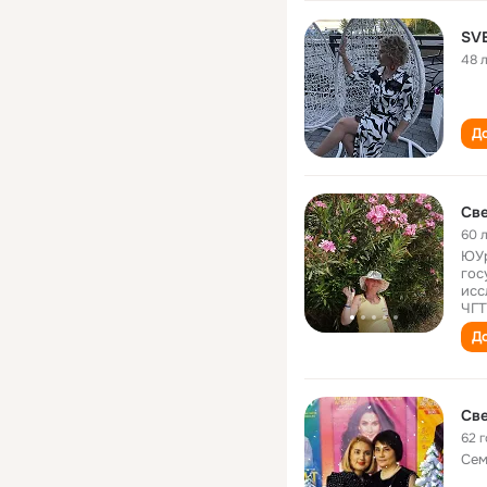
SV
48 
До
Све
60 
ЮУр
гос
исс
ЧГТ
До
Све
62 
Сем