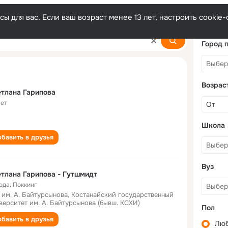
ы для вас. Если ваш возраст менее 13 лет, настроить cooki
va
Город 
Возрас
тлана Гарипова
лет
Школа
бавить в друзья
Вуз
тлана Гарипова - Гутшмидт
года
,
Поккинг
 им. А. Байтурсынова, Костанайский государственный
верситет им. А. Байтурсынова (бывш. КСХИ)
Пол
бавить в друзья
Лю