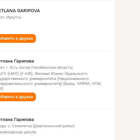
ETLANA GARIPOVA
лет
,
Иркутск
бавить в друзья
тлана Гарипова
лет
,
г. Усть-Катав (Челябинская область)
ГУ (НИУ) (У-КФ), Филиал Южно-Уральского
ударственного университета (Национального
ледовательского университета) (бывш. ЧММИ, ЧПИ,
У)
бавить в друзья
тлана Гарипова
года
,
с. Семилетка (Дюртюлинский район)
илетовская школа