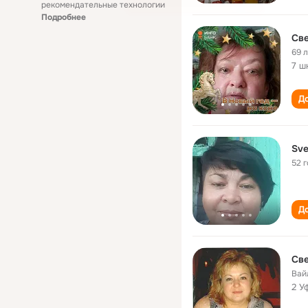
рекомендательные технологии
Подробнее
Све
69 
7 ш
До
Sve
52 
До
Све
Вай
2 У