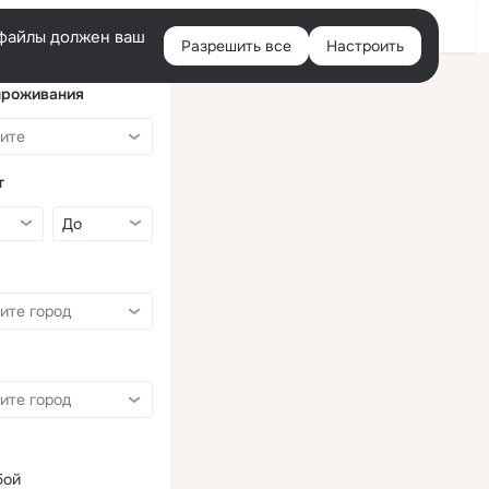
Войти
e-файлы должен ваш
Разрешить все
Настроить
Правая
колонка
проживания
т
бой