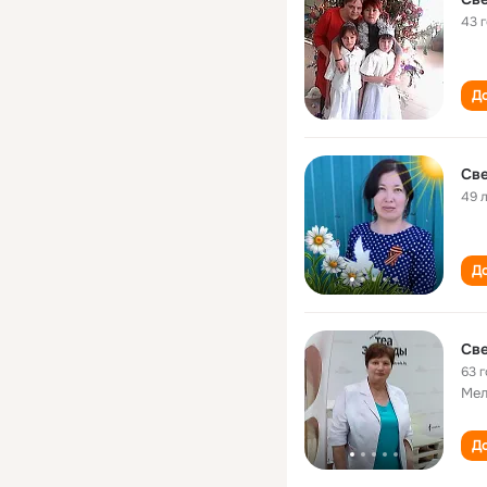
43 
До
Све
49 
До
Све
63 
Мел
До