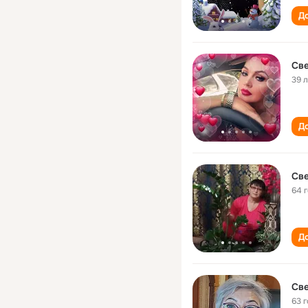
До
Све
39 
До
Све
64 
До
Све
63 