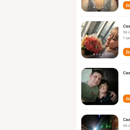
До
Све
56 
1 ш
До
Све
До
Све
56 