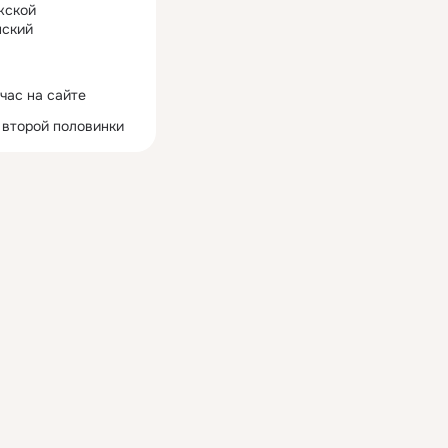
жской
ский
час на сайте
 второй половинки