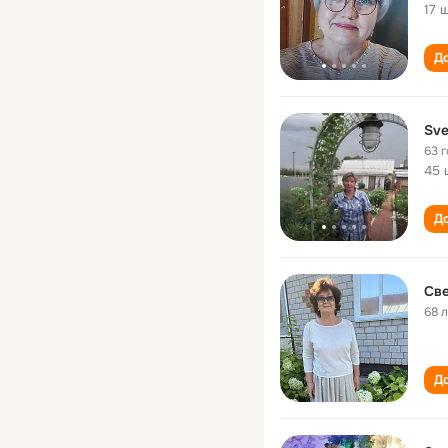
17 
До
Sve
63 
45 
До
Све
68 
До