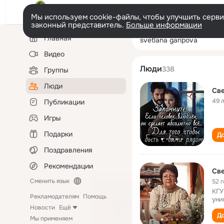
Мы используем cookie-файлы, чтобы улучшить сервис
законный представитель.
Больше информации
Левая
Поиск
Главная
svetlana garipo
колонка
по
людям
Видео
Люди
338
Группы
Люди
Све
49 
Публикации
Игры
Подарки
До
Поздравления
Рекомендации
Све
Сменить язык
52 
КГУ
Рекламодателям
Помощь
уни
Новости
Ещё
До
Мы применяем