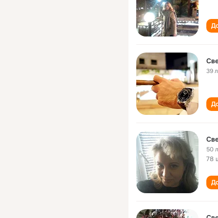
До
Све
39 
До
Све
50 
78 
До
Све