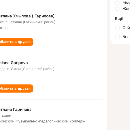
Му
Жен
тлана Хмылова ( Гарипова)
Ещё
лет
,
г. Гатчина (Гатчинский район)
Сей
кола
Без
бавить в друзья
tlana Garipova
года
,
г. Учалы (Учалинский район)
бавить в друзья
тлана Гарипова
льхаим
фимский музыкально-педагогический колледж