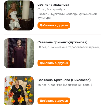
светлана аржанова
61 год
,
Екатеринбург
Екатеринбургский колледж физической
культуры
Добавить в друзья
Светлана Гриценко(Аржанова)
58 лет
,
с. Харьковка (Старополтавский район)
Добавить в друзья
Светлана Аржанова (Николаева)
60 лет
,
г. Касимов (Касимовский район)
Добавить в друзья