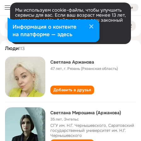
Войти
Мы используем cookie-файлы, чтобы улучшить
сервисы для вас. Если ваш возраст менее 13 лет,
настроить cookie-файлы должен ваш законный
svetlana arzhanova
Поиск
представитель.
Больше информации
Информация о контенте
по
людям
Разрешить все
Настроить
на платформе — здесь
Люди
113
Светлана Аржанова
47 лет
,
г. Рязань (Рязанская область)
Добавить в друзья
Светлана Мирошина (Аржанова)
35 лет
,
Энгельс
СГУ им. Н.Г. Чернышевского, Саратовский
государственный университет им. Н.Г.
Чернышевского