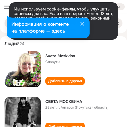
Войти
Мы используем cookie-файлы, чтобы улучшить
сервисы для вас. Если ваш возраст менее 13 лет,
настроить cookie-файлы должен ваш законный
sveta moskvina
Поиск
представитель.
Больше информации
Информация о контенте
по
людям
Разрешить все
Настроить
на платформе — здесь
Люди
824
Sveta Moskvina
Славутич
Добавить в друзья
СВЕТА МОСКВИНА
28 лет
,
г. Ангарск (Иркутская область)
Добавить в друзья