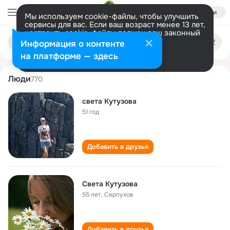
Войти
Мы используем cookie-файлы, чтобы улучшить
сервисы для вас. Если ваш возраст менее 13 лет,
настроить cookie-файлы должен ваш законный
sveta kutuzova
Поиск
представитель.
Больше информации
Информация о контенте
по
людям
Разрешить все
Настроить
на платформе — здесь
Люди
770
света Кутузова
51 год
Добавить в друзья
Света Кутузова
55 лет
,
Серпухов
Добавить в друзья