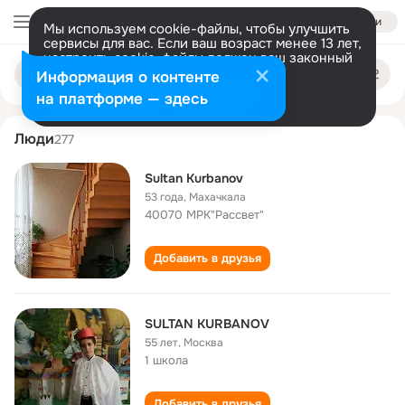
Войти
Мы используем cookie-файлы, чтобы улучшить
сервисы для вас. Если ваш возраст менее 13 лет,
настроить cookie-файлы должен ваш законный
sultan kurbanov
Поиск
представитель.
Больше информации
Информация о контенте
по
людям
Разрешить все
Настроить
на платформе — здесь
Люди
277
Sultan Kurbanov
53 года
,
Махачкала
40070 МРК"Рассвет"
Добавить в друзья
SULTAN KURBANOV
55 лет
,
Москва
1 школа
Добавить в друзья