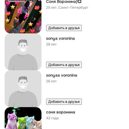
Соня Воронина)💞
25 лет
,
Санкт-Петербург
Добавить в друзья
sonya voronina
28 лет
Добавить в друзья
sonyaa voronina
26 лет
Добавить в друзья
соня воронина
42 года