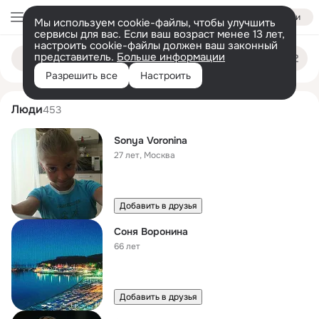
Войти
Мы используем cookie-файлы, чтобы улучшить
сервисы для вас. Если ваш возраст менее 13 лет,
настроить cookie-файлы должен ваш законный
sonya voronina
Поиск
представитель.
Больше информации
по
людям
Разрешить все
Настроить
Люди
453
Sonya Voronina
27 лет
,
Москва
Добавить в друзья
Соня Воронина
66 лет
Добавить в друзья