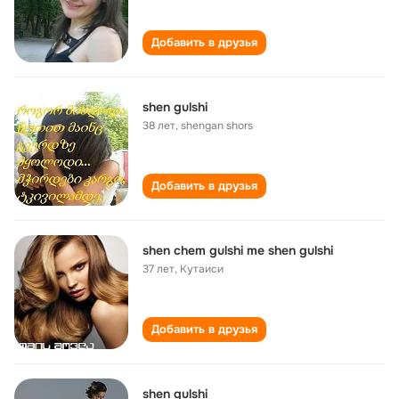
Добавить в друзья
shen gulshi
38 лет
,
shengan shors
Добавить в друзья
shen chem gulshi me shen gulshi
37 лет
,
Кутаиси
Добавить в друзья
shen gulshi