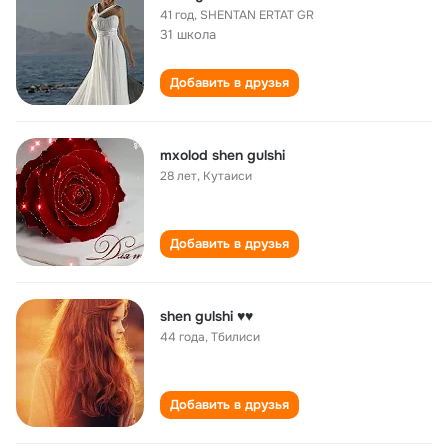
41 год
,
SHENTAN ERTAT GR
31 школа
Добавить в друзья
mxolod shen gulshi
28 лет
,
Кутаиси
Добавить в друзья
shen gulshi ♥♥
44 года
,
Тбилиси
Добавить в друзья