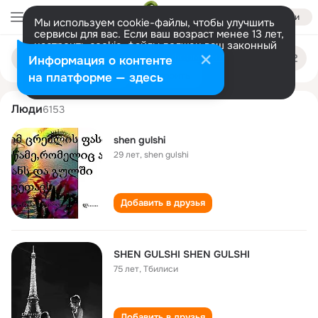
Войти
Мы используем cookie-файлы, чтобы улучшить
сервисы для вас. Если ваш возраст менее 13 лет,
настроить cookie-файлы должен ваш законный
shen gulshi
Поиск
представитель.
Больше информации
Информация о контенте
по
людям
Разрешить все
Настроить
на платформе — здесь
Люди
6153
shen gulshi
29 лет
,
shen gulshi
Добавить в друзья
SHEN GULSHI SHEN GULSHI
75 лет
,
Тбилиси
Добавить в друзья