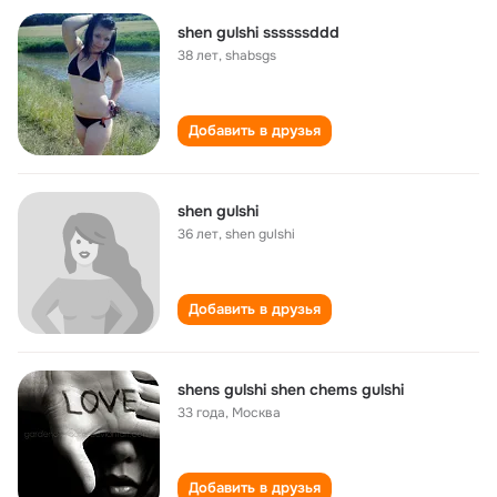
shen gulshi ssssssddd
38 лет
,
shabsgs
Добавить в друзья
shen gulshi
36 лет
,
shen gulshi
Добавить в друзья
shens gulshi shen chems gulshi
33 года
,
Москва
Добавить в друзья