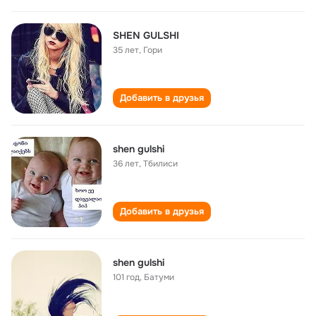
SHEN GULSHI
35 лет
,
Гори
Добавить в друзья
shen gulshi
36 лет
,
Тбилиси
Добавить в друзья
shen gulshi
101 год
,
Батуми