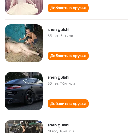
Добавить в друзья
shen gulshi
35 лет
,
Батуми
Добавить в друзья
shen gulshi
36 лет
,
Тбилиси
Добавить в друзья
shen gulshi
41 год
,
Тбилиси