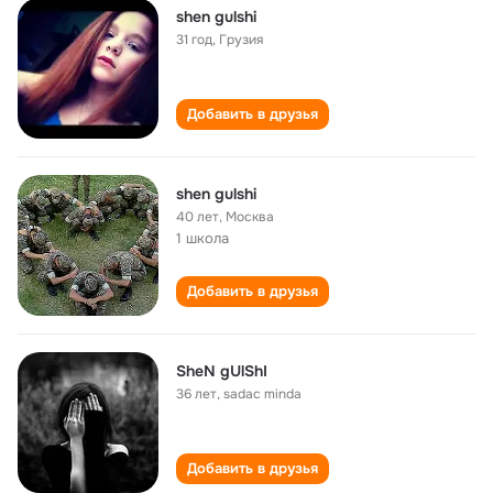
shen gulshi
31 год
,
Грузия
Добавить в друзья
shen gulshi
40 лет
,
Москва
1 школа
Добавить в друзья
SheN gUlShI
36 лет
,
sadac minda
Добавить в друзья