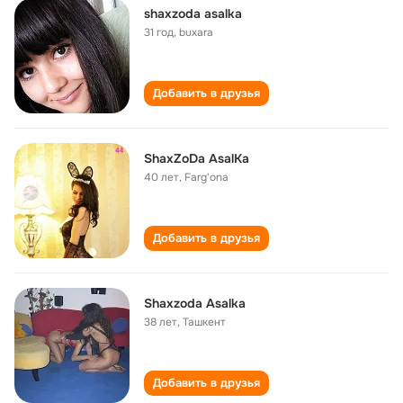
shaxzoda asalka
31 год
,
buxara
Добавить в друзья
ShaxZoDa AsalKa
40 лет
,
Farg'ona
Добавить в друзья
Shaxzoda Asalka
38 лет
,
Ташкент
Добавить в друзья