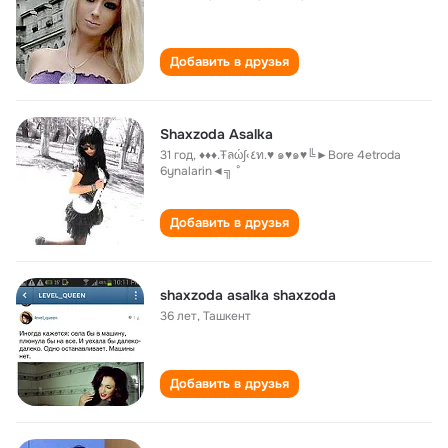
Добавить в друзья
Shaxzoda Asalka
31 год
,
♦♦♦.Ŧลώ∫‹٤ท.♥ ๑♥๑♥╚►Bore 4etroda
6ynalarin◄╗ °
Добавить в друзья
shaxzoda asalka shaxzoda
36 лет
,
Ташкент
Добавить в друзья