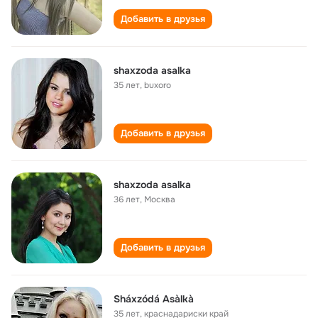
Добавить в друзья
shaxzoda asalka
35 лет
,
buxoro
Добавить в друзья
shaxzoda asalka
36 лет
,
Москва
Добавить в друзья
Sháxzódá Asàlkà
35 лет
,
краснадариски край