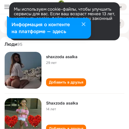
Войти
Мы используем cookie-файлы, чтобы улучшить
сервисы для вас. Если ваш возраст менее 13 лет,
настроить cookie-файлы должен ваш законный
shaxzoda asalka
Поиск
представитель.
Больше информации
Информация о контенте
по
людям
Разрешить все
Настроить
на платформе — здесь
Люди
95
shaxzoda asalka
29 лет
Добавить в друзья
Shaxzoda asalka
14 лет
Добавить в друзья