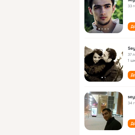
33 
До
Sey
37 л
1 ш
До
sey
34 
До