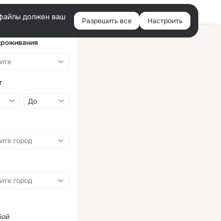
Войти
e-файлы должен ваш
Разрешить все
Настроить
Правая
колонка
проживания
т
бой