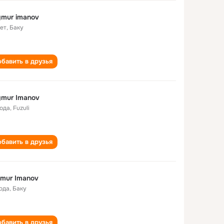
mur imanov
лет
,
Баку
бавить в друзья
mur Imanov
года
,
Fuzuli
бавить в друзья
mur Imanov
года
,
Баку
бавить в друзья