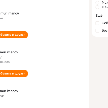
Му
Жен
mur Imanov
Ещё
лет
Сей
Без
бавить в друзья
mur imanov
од
 школа
бавить в друзья
mur imanov
года