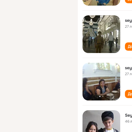
sey
27 л
До
sey
27 л
До
Sey
46 