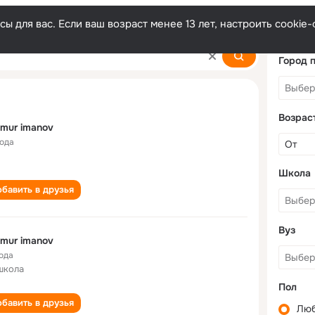
ы для вас. Если ваш возраст менее 13 лет, настроить cooki
Город 
Возрас
mur imanov
года
Школа
бавить в друзья
Вуз
mur imanov
года
школа
Пол
бавить в друзья
Лю