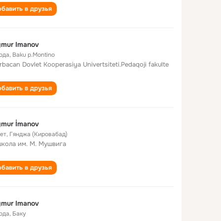
бавить в друзья
mur Imanov
года
,
Baku p.Montino
rbacan Dovlet Kooperasiya Univertsiteti.Pedaqoji fakulte
бавить в друзья
mur İmanov
лет
,
Гянджа (Кировабад)
школа им. М. Мушвига
бавить в друзья
mur Imanov
года
,
Баку