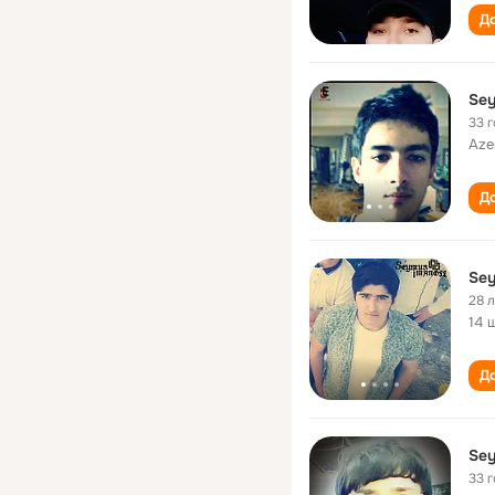
До
Sey
33 
Aze
До
Sey
28 
14 
До
Sey
33 