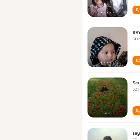
До
SE
31 г
До
Sey
52 
До
sey
27 л