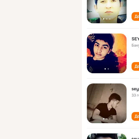
До
SE
Бак
До
sey
33 
До
sey