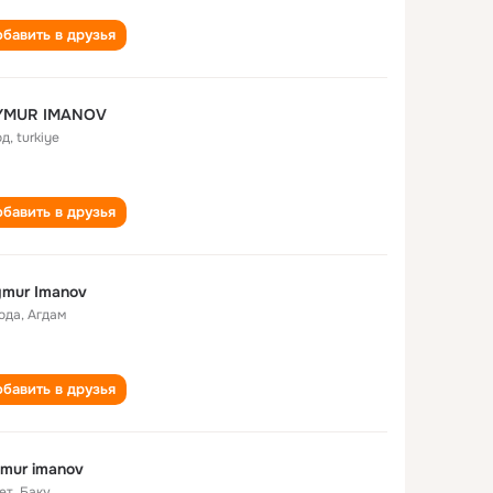
бавить в друзья
YMUR IMANOV
од
,
turkiye
бавить в друзья
mur Imanov
года
,
Агдам
бавить в друзья
mur imanov
ет
,
Баку