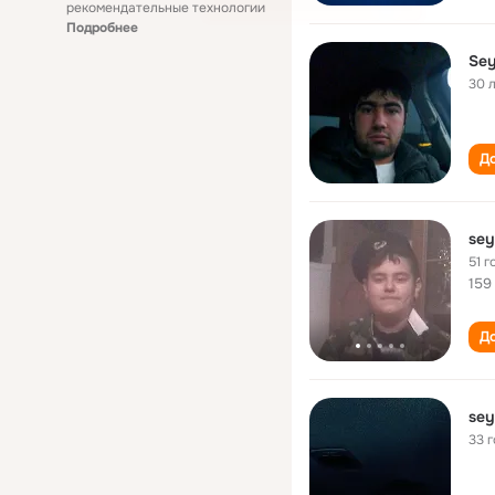
рекомендательные технологии
Подробнее
Sey
30 
До
sey
51 г
159
До
sey
33 