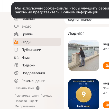
Мы используем cookie-файлы, чтобы улучшить сервис
законный представитель.
Больше информации
Левая
Поиск
Главная
seymur imanov
колонка
по
людям
Видео
Люди
104
Группы
Люди
sey
42 
Публикации
Игры
Подарки
До
Поздравления
Рекомендации
sey
Сменить язык
33 
47 
Рекламодателям
Помощь
Новости
Ещё
До
Мы применяем