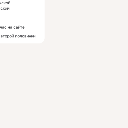
жской
ский
час на сайте
 второй половинки