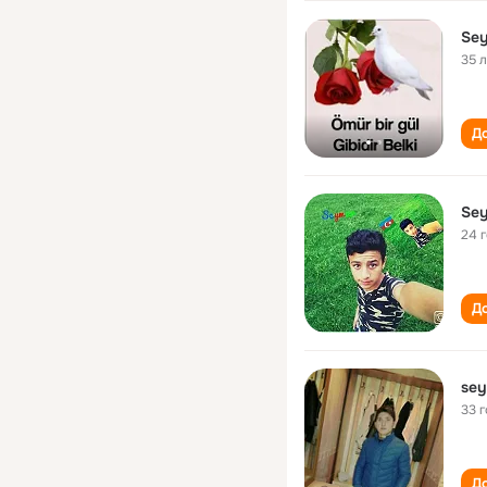
Sey
35 
До
Sey
24 
До
sey
33 
До