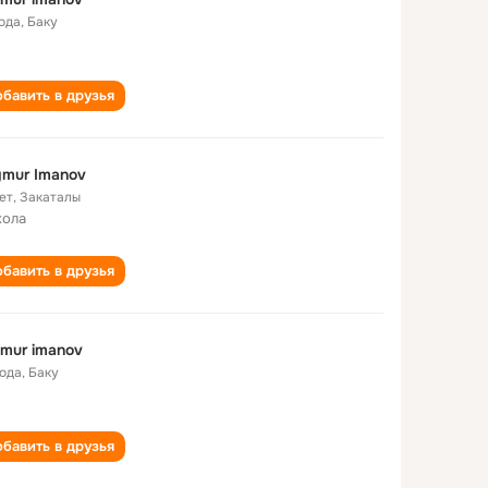
года
,
Баку
бавить в друзья
mur Imanov
ет
,
Закаталы
кола
бавить в друзья
mur imanov
года
,
Баку
бавить в друзья