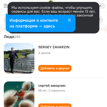
Войти
Мы используем cookie-файлы, чтобы улучшить
сервисы для вас. Если ваш возраст менее 13 лет,
настроить cookie-файлы должен ваш законный
sergey zavarzin
Поиск
представитель.
Больше информации
Информация о контенте
по
людям
Разрешить все
Настроить
на платформе — здесь
Люди
296
SERGEY ZAVARZIN
3 школа
Добавить в друзья
сергей заварзин
68 лет
,
Ставрополь
Добавить в друзья