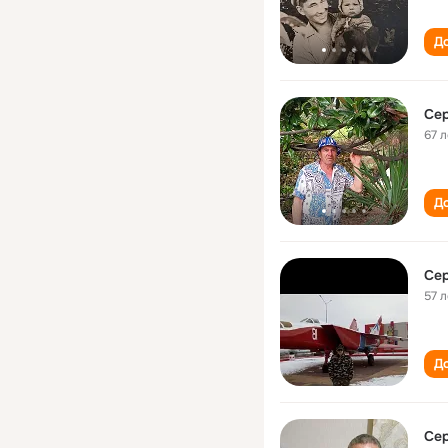
До
Сер
67 л
До
Сер
57 л
До
Сер