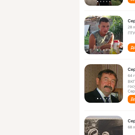
Сер
28 
ПТУ
До
Cер
64 
ВКГ
гос
Сер
До
Сер
68 