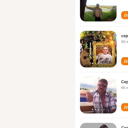
До
сер
50 
До
Сер
65 
До
Сер