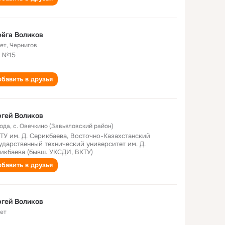
ёга Воликов
лет
,
Чернигов
 №15
бавить в друзья
гей Воликов
года
,
с. Овечкино (Завьяловский район)
ТУ им. Д. Серикбаева, Восточно-Казахстанский
ударственный технический университет им. Д.
икбаева (бывш. УКСДИ, ВКТУ)
бавить в друзья
гей Воликов
лет