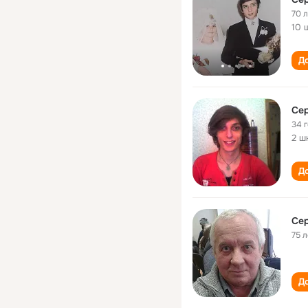
70 
10 
До
Сер
34 
2 ш
До
Сер
75 л
До