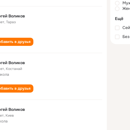
Му
Жен
гей Воликов
Ещё
лет
,
Тараз
Сей
Без
бавить в друзья
гей Воликов
лет
,
Костанай
школа
бавить в друзья
гей Воликов
лет
,
Киев
кола