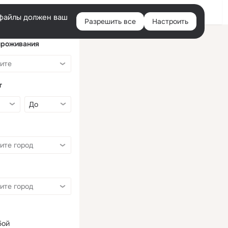
Войти
e-файлы должен ваш
Разрешить все
Настроить
Правая
колонка
проживания
т
бой