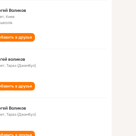
гей Воликов
лет
,
Киев
 школа
бавить в друзья
гей воликов
лет
,
Тараз (Джамбул)
бавить в друзья
гей Воликов
лет
,
Тараз (Джамбул)
бавить в друзья