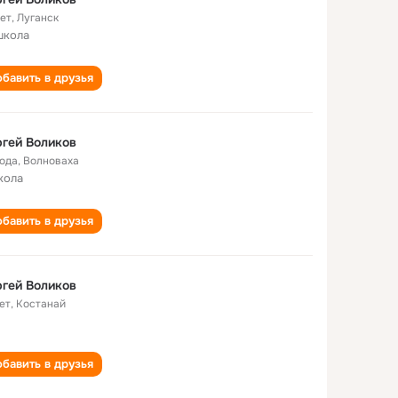
лет
,
Луганск
школа
бавить в друзья
гей Воликов
года
,
Волноваха
кола
бавить в друзья
гей Воликов
ет
,
Костанай
бавить в друзья