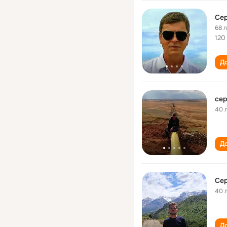
Сер
68 
120
До
сер
40 
До
Сер
40 
До