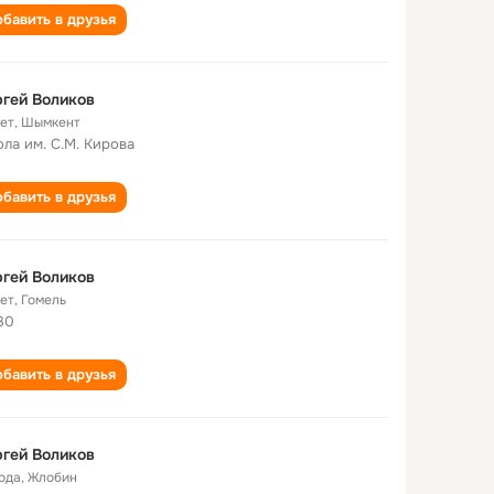
бавить в друзья
гей Воликов
лет
,
Шымкент
ла им. С.М. Кирова
бавить в друзья
гей Воликов
лет
,
Гомель
30
бавить в друзья
гей Воликов
года
,
Жлобин