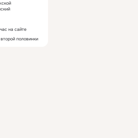
жской
ский
час на сайте
 второй половинки