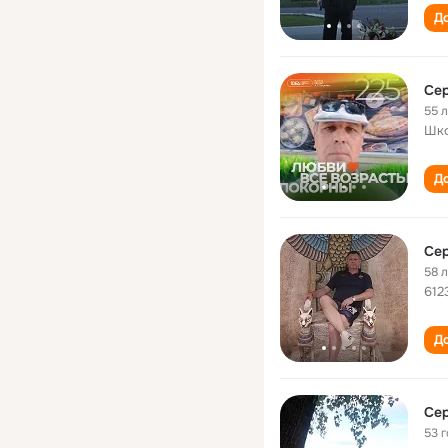
До
Сер
55 
Шко
До
Сер
58 
612
До
Сер
53 