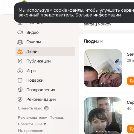
Мы используем cookie-файлы, чтобы улучшить сервис
законный представитель.
Больше информации
Левая
Поиск
Главная
sergey volikov
колонка
по
людям
Видео
Люди
214
Группы
Люди
Ser
28 
Публикации
Игры
Подарки
До
Поздравления
Рекомендации
Сер
Сменить язык
40 
Рекламодателям
Помощь
Новости
Ещё
До
Мы применяем