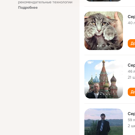
рекомендательные технологии
Подробнее
Сер
40 
До
Сер
46 
21 
До
Сер
59 
2 ш