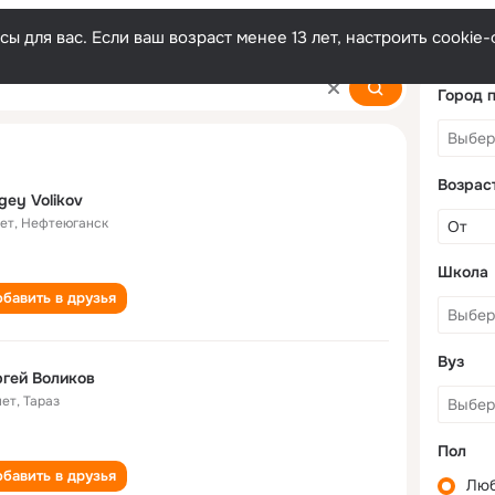
ы для вас. Если ваш возраст менее 13 лет, настроить cooki
Город 
Возрас
gey Volikov
лет
,
Нефтеюганск
Школа
бавить в друзья
Вуз
гей Воликов
лет
,
Тараз
Пол
бавить в друзья
Лю