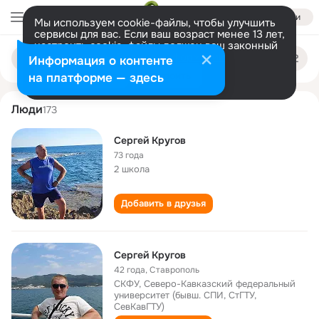
Войти
Мы используем cookie-файлы, чтобы улучшить
сервисы для вас. Если ваш возраст менее 13 лет,
настроить cookie-файлы должен ваш законный
sergey krugov
Поиск
представитель.
Больше информации
Информация о контенте
по
людям
Разрешить все
Настроить
на платформе — здесь
Люди
173
Сергей Кругов
73 года
2 школа
Добавить в друзья
Сергей Кругов
42 года
,
Ставрополь
СКФУ, Северо-Кавказский федеральный
университет (бывш. СПИ, СтГТУ,
СевКавГТУ)