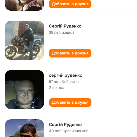
Добавить в друзья
Сергiй Руденко
38 лет
,
жашкiв
Добавить в друзья
сергий руденко
57 лет
,
Кобеляки
2 школа
Добавить в друзья
Сергій Руденко
40 лет
,
Кропивницкий