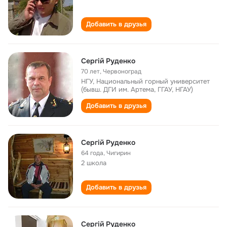
Добавить в друзья
Сергій Руденко
70 лет
,
Червоноград
НГУ, Национальный горный университет
(бывш. ДГИ им. Артема, ГГАУ, НГАУ)
Добавить в друзья
Сергій Руденко
64 года
,
Чигирин
2 школа
Добавить в друзья
Сергій Руденко