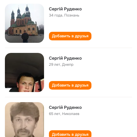
Сергій Руденко
34 года
,
Познань
Добавить в друзья
Сергій Руденко
29 лет
,
Днепр
Добавить в друзья
Сергій Руденко
65 лет
,
Николаев
Добавить в друзья