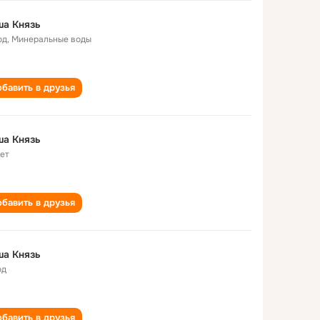
ша Князь
од
,
Минеральные воды
бавить в друзья
ша Князь
лет
бавить в друзья
ша Князь
од
бавить в друзья