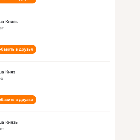
ша Князь
ет
бавить в друзья
ша Княз
од
бавить в друзья
ша Князь
лет