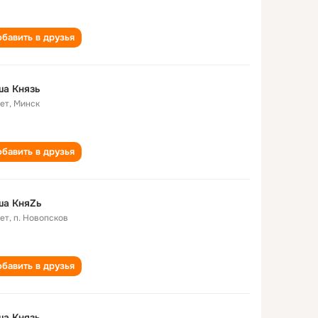
бавить в друзья
ша Князь
лет
,
Минск
бавить в друзья
ша КняZь
лет
,
п. Новопсков
бавить в друзья
ша Князь