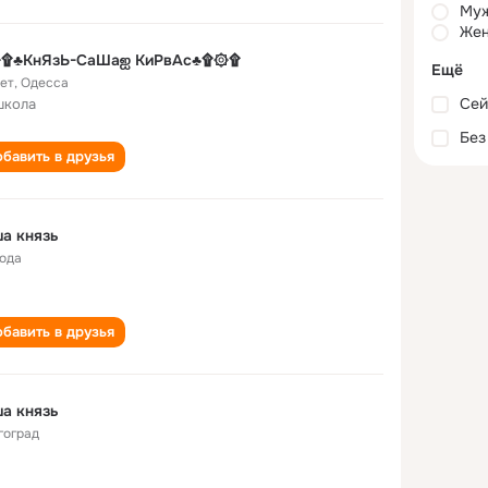
Му
Жен
۩♣КнЯзЬ-СаШаஐ КиРвАс♣۩۞۩
Ещё
лет
,
Одесса
Сей
школа
Без
бавить в друзья
а князь
года
бавить в друзья
а князь
гоград