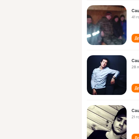
Са
41 г
До
Са
28 
До
Са
21 г
До