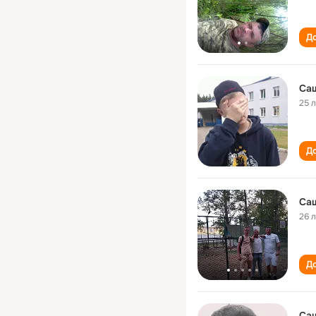
До
Са
25 
До
Са
26 
До
Са