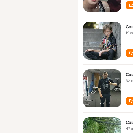
До
Са
19 л
До
Са
32 
До
Са
47 