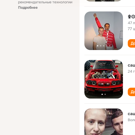
рекомендательные технологии
Подробнее
۩۞
47 
77 
До
саш
24 
До
саш
Вол