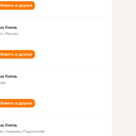
бавить в друзья
ша Князь
ет
,
Москва
бавить в друзья
ша Князь
года
бавить в друзья
ша Князь
лет
,
Каменец-Подольский