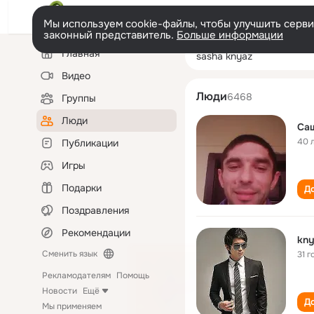
Мы используем cookie-файлы, чтобы улучшить сервис
законный представитель.
Больше информации
Левая
Поиск
Главная
sasha knyaz
колонка
по
людям
Видео
Люди
6468
Группы
Люди
Са
40 
Публикации
Игры
Подарки
До
Поздравления
Рекомендации
kny
Сменить язык
31 г
Рекламодателям
Помощь
Новости
Ещё
До
Мы применяем