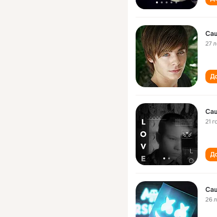
Са
27 л
До
Са
21 г
До
Са
26 