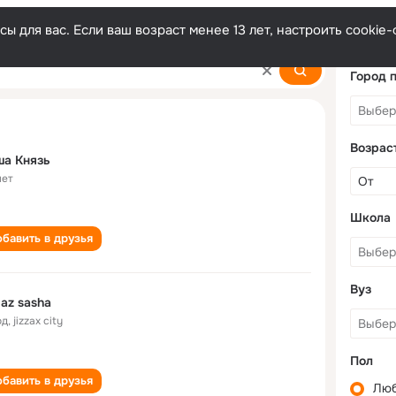
ы для вас. Если ваш возраст менее 13 лет, настроить cooki
Город 
Возрас
ша Князь
лет
Школа
бавить в друзья
Вуз
az sasha
од
,
jizzax city
Пол
бавить в друзья
Лю