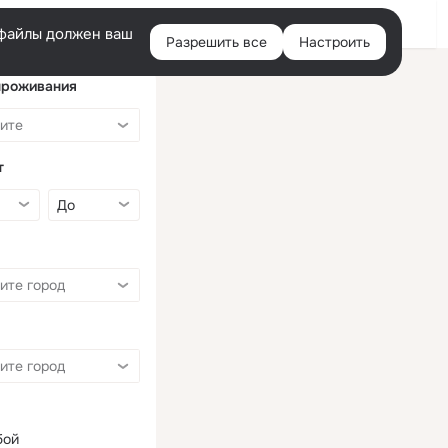
Войти
e-файлы должен ваш
Разрешить все
Настроить
Правая
колонка
проживания
т
бой