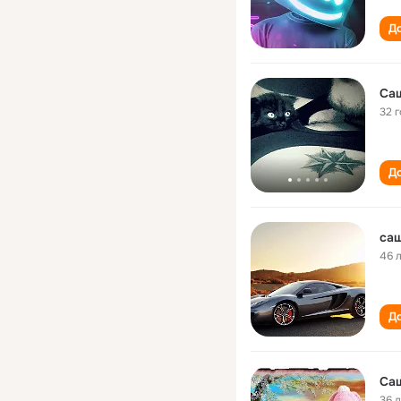
До
Саш
32 
До
саш
46 
До
Са
36 