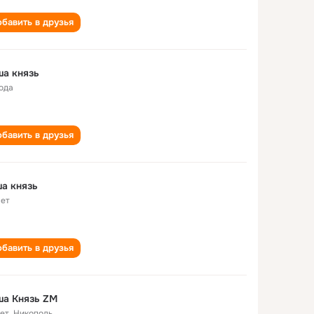
бавить в друзья
а князь
года
бавить в друзья
а князь
лет
бавить в друзья
ша Князь ZM
лет
,
Никополь