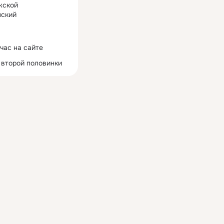
жской
ский
час на сайте
 второй половинки