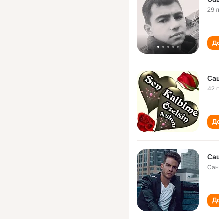
29 
До
Са
42 
До
Са
Сан
До