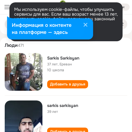
Войти
Мы используем cookie-файлы, чтобы улучшить
сервисы для вас. Если ваш возраст менее 13 лет,
настроить cookie-файлы должен ваш законный
sarkis sarkisyan
Поиск
представитель.
Больше информации
Информация о контенте
по
людям
Разрешить все
Настроить
на платформе — здесь
Люди
471
Sarkis Sarkisyan
37 лет
,
Ереван
10 школа
Добавить в друзья
sarkis sarkisyan
39 лет
Добавить в друзья