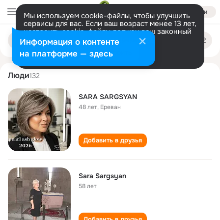
Войти
Мы используем cookie-файлы, чтобы улучшить
сервисы для вас. Если ваш возраст менее 13 лет,
настроить cookie-файлы должен ваш законный
sara sargsyan
Поиск
представитель.
Больше информации
Информация о контенте
по
людям
Разрешить все
Настроить
на платформе — здесь
Люди
132
SARA SARGSYAN
48 лет
,
Ереван
Добавить в друзья
Sara Sargsyan
58 лет
Добавить в друзья