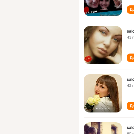
До
sal
43 
До
sal
42 
До
sal
60 