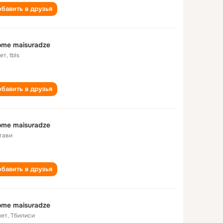
бавить в друзья
ome maisuradze
лет
,
tbls
бавить в друзья
ome maisuradze
тави
бавить в друзья
ome maisuradze
лет
,
Тбилиси