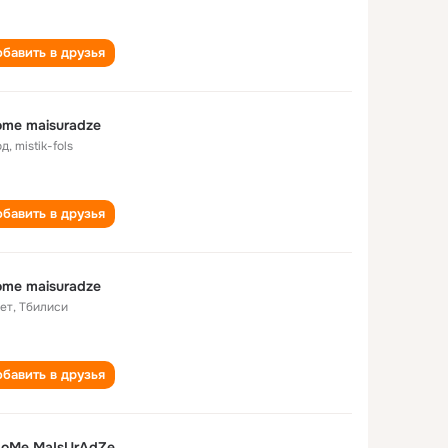
бавить в друзья
ome maisuradze
од
,
mistik-fols
бавить в друзья
ome maisuradze
лет
,
Тбилиси
бавить в друзья
LoMe MaIsUrAdZe