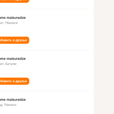
ome maisuradze
лет
,
Тбилиси
бавить в друзья
ome maisuradze
лет
,
Батуми
бавить в друзья
ome maisuradze
од
,
Тбилиси