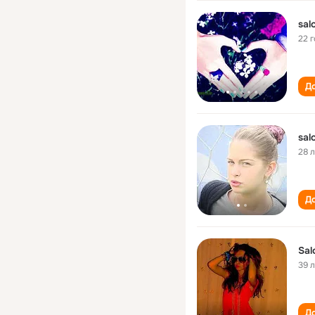
sal
22 
До
sal
28 
До
Sal
39 
До