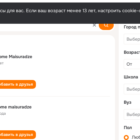
ы для вас. Если ваш возраст менее 13 лет, настроить cooki
dze
Город 
Возрас
ome Maisuradze
ет
Школа
бавить в друзья
Вуз
ome maisuradze
года
Пол
бавить в друзья
Лю