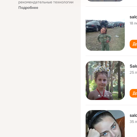
рекомендательные технологии
Подробнее
sal
18 л
До
Sal
25 
До
sal
35 