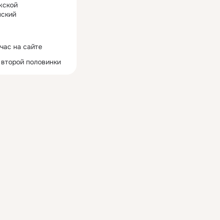
жской
ский
час на сайте
 второй половинки