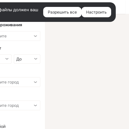
Войти
e-файлы должен ваш
Разрешить все
Настроить
Правая
колонка
проживания
т
бой