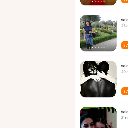
sal
45 
До
sal
40 
До
sal
31 г