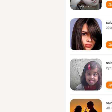
До
sal
29 
До
sal
Рус
До
sal
40 