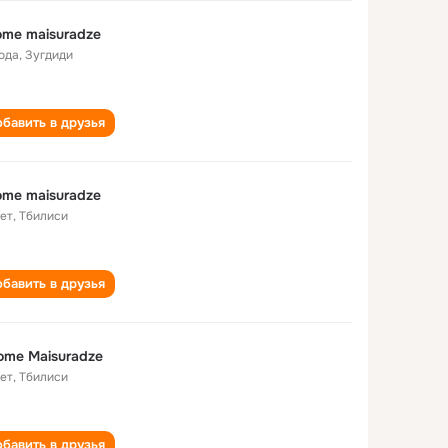
ome maisuradze
года
,
Зугдиди
бавить в друзья
ome maisuradze
лет
,
Тбилиси
бавить в друзья
ome Maisuradze
лет
,
Тбилиси
бавить в друзья