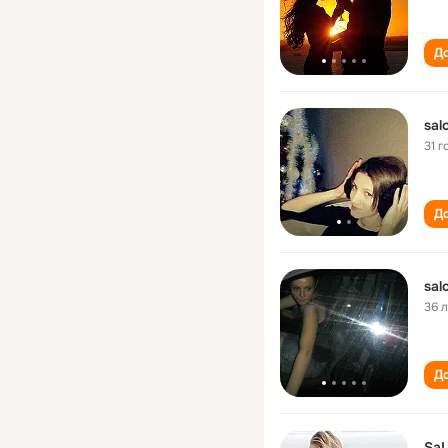
До
sal
31 г
До
sal
36 
До
Sa