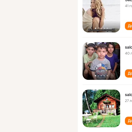
41 г
До
sal
40 
До
sal
27 л
До