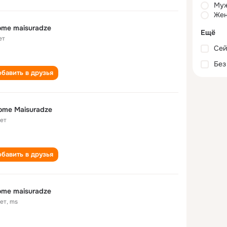
Му
Жен
ome maisuradze
Ещё
ет
Сей
Без
бавить в друзья
ome Maisuradze
лет
бавить в друзья
ome maisuradze
лет
,
ms