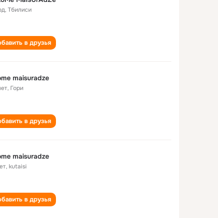
од
,
Тбилиси
бавить в друзья
ome maisuradze
лет
,
Гори
бавить в друзья
ome maisuradze
ет
,
kutaisi
бавить в друзья