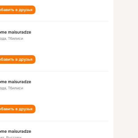
бавить в друзья
ome maisuradze
года
,
Тбилиси
бавить в друзья
ome maisuradze
года
,
Тбилиси
бавить в друзья
ome maisuradze
лет
,
Рустави