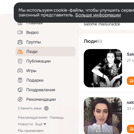
Мы используем cookie-файлы, чтобы улучшить сервис
законный представитель.
Больше информации
Левая
Поиск
Главная
salome maisura
колонка
по
людям
Видео
Люди
93
Группы
Люди
Sal
27 л
Публикации
Игры
Подарки
До
Поздравления
Рекомендации
sal
Сменить язык
33 
Рекламодателям
Помощь
Новости
Ещё
До
Мы применяем