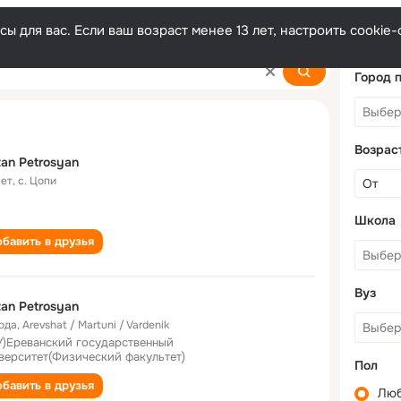
ы для вас. Если ваш возраст менее 13 лет, настроить cooki
Город 
Возрас
an Petrosyan
лет
,
с. Цопи
Школа
бавить в друзья
Вуз
an Petrosyan
года
,
Arevshat / Martuni / Vardenik
У)Ереванский государственный
верситет(Физический факультет)
Пол
бавить в друзья
Лю