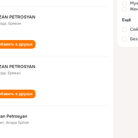
Му
Жен
ZAN PETROSYAN
Ещё
года
,
Ереван
Сей
Без
бавить в друзья
ZAN PETROSYAN
года
,
Ереван
бавить в друзья
an Petrosyan
лет
,
Anapa Spitak