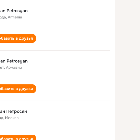
an Petrosyan
года
,
Armenia
бавить в друзья
an Petrosyan
лет
,
Армавир
бавить в друзья
ан Петросян
од
,
Москва
бавить в друзья