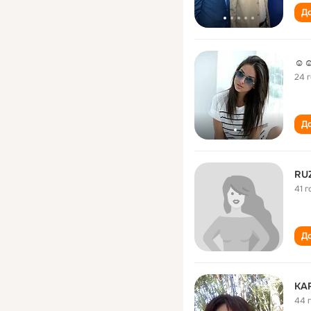
До
☺☺
24 
До
RU
41 г
До
KAR
44 