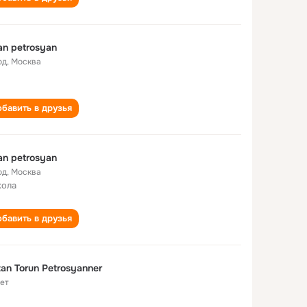
an petrosyan
од
,
Москва
бавить в друзья
an petrosyan
од
,
Москва
кола
бавить в друзья
an Torun Petrosyanner
лет