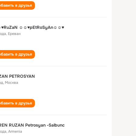
бавить в друзья
♥RuZaN ☺☺♥pEtRoSyAn☺☺♥
года
,
Ереван
бавить в друзья
ZAN PETROSYAN
од
,
Москва
бавить в друзья
EN RUZAN Petrosyan -Salbunc
года
,
Armenia