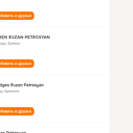
бавить в друзья
REN RUZAN PETROSYAN
года
,
Ереван
бавить в друзья
dges Ruzan Petrosyan
од
,
Армения
бавить в друзья
an Petrosyan