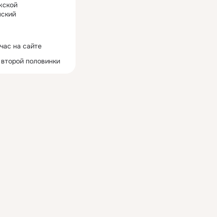
жской
ский
час на сайте
 второй половинки