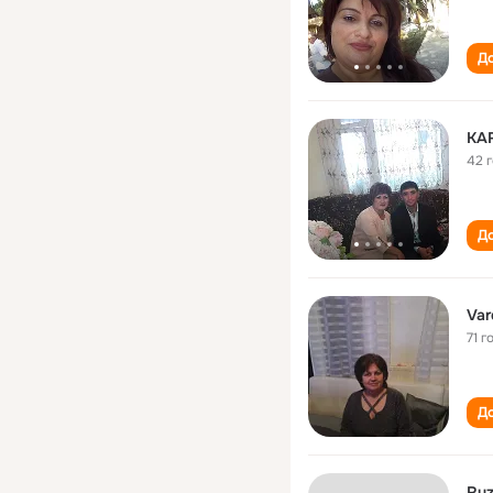
До
KA
42 
До
Var
71 г
До
Ruz