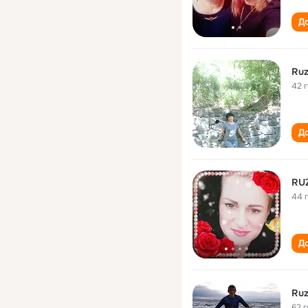
До
Ruz
42 
До
RU
44 
До
Ruz
62 