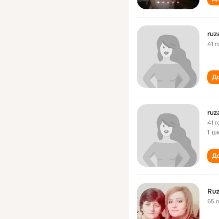
ruz
41 г
До
ruz
41 г
1 ш
До
Ruz
65 