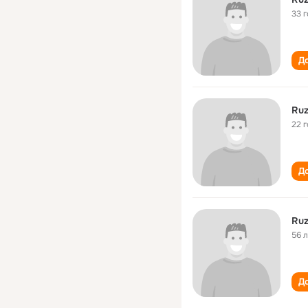
33 
До
Ruz
22 
До
Ruz
56 
До