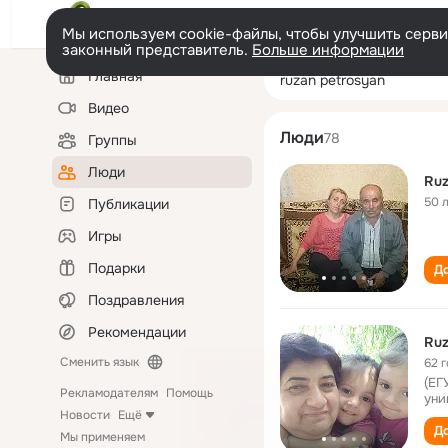
Мы используем cookie-файлы, чтобы улучшить сервис
законный представитель.
Больше информации
Левая
Поиск
Главная
ruzan petrosyan
колонка
по
людям
Видео
Люди
78
Группы
Люди
Ruz
50 
Публикации
Игры
Подарки
До
Поздравления
Рекомендации
Ruz
Сменить язык
62 
(ЕГ
Рекламодателям
Помощь
уни
Новости
Ещё
До
Мы применяем