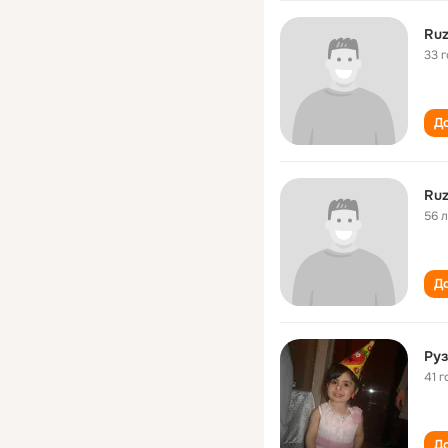
Ruz
33 
До
Ruz
56 
До
Руз
41 г
До