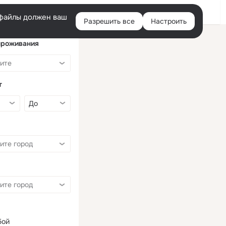
Войти
e-файлы должен ваш
Разрешить все
Настроить
Правая
колонка
проживания
т
бой