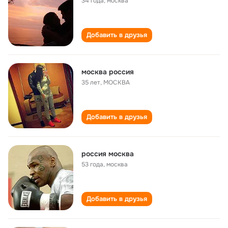
34 года
,
москва
Добавить в друзья
москва россия
35 лет
,
МОСКВА
Добавить в друзья
россия москва
53 года
,
москва
Добавить в друзья