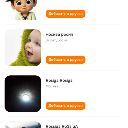
Добавить в друзья
москва росия
37 лет
,
росия
Добавить в друзья
Rosiya Rosiya
Москва
Добавить в друзья
Rossiya RoSsIyA