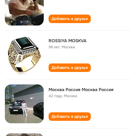
Добавить в друзья
ROSSIYA MOSKVA
56 лет
,
Москва
Добавить в друзья
Москва Россия Москва Россия
42 года
,
Москва
Добавить в друзья