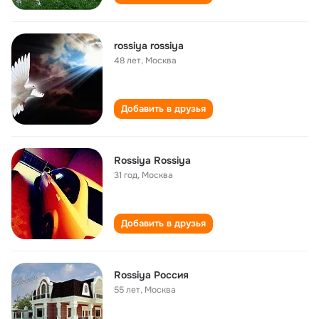
rossiya rossiya
48 лет
,
Москва
Добавить в друзья
Rossiya Rossiya
31 год
,
Москва
Добавить в друзья
Rossiya Россия
55 лет
,
Москва