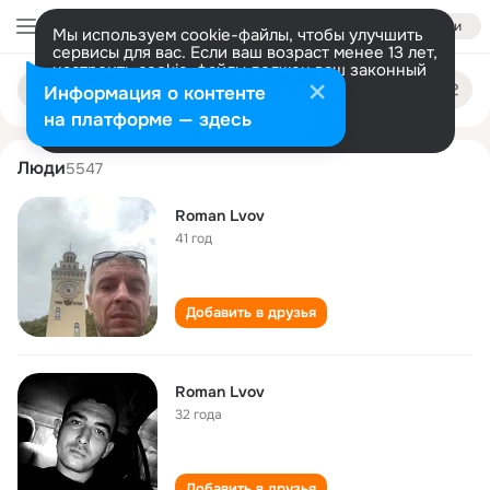
Войти
Мы используем cookie-файлы, чтобы улучшить
сервисы для вас. Если ваш возраст менее 13 лет,
настроить cookie-файлы должен ваш законный
roman lvov
Поиск
представитель.
Больше информации
Информация о контенте
по
людям
Разрешить все
Настроить
на платформе — здесь
Люди
5547
Roman Lvov
41 год
Добавить в друзья
Roman Lvov
32 года
Добавить в друзья