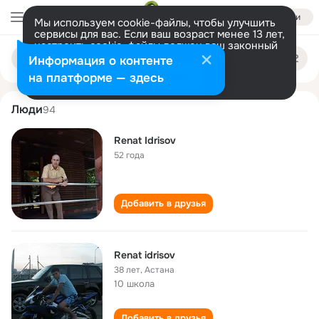
Войти
Мы используем cookie-файлы, чтобы улучшить
сервисы для вас. Если ваш возраст менее 13 лет,
настроить cookie-файлы должен ваш законный
renat idrisov
Поиск
представитель.
Больше информации
Информация о контенте
по
людям
Разрешить все
Настроить
на платформе — здесь
Люди
94
Renat Idrisov
52 года
Добавить в друзья
Renat idrisov
38 лет
,
Астана
10 школа
Добавить в друзья