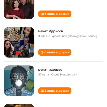
Добавить в друзья
Ренат Идрисов
39 лет
,
с. Урожайное (Левокумский район)
Добавить в друзья
ренат идрисов
37 лет
,
г. Киров Нововятск.41
Добавить в друзья