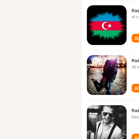
Ra
41 г
До
Ra
36 
До
Ra
Бак
До