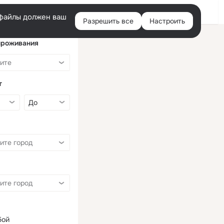
Войти
e-файлы должен ваш
Разрешить все
Настроить
Правая
колонка
проживания
т
бой