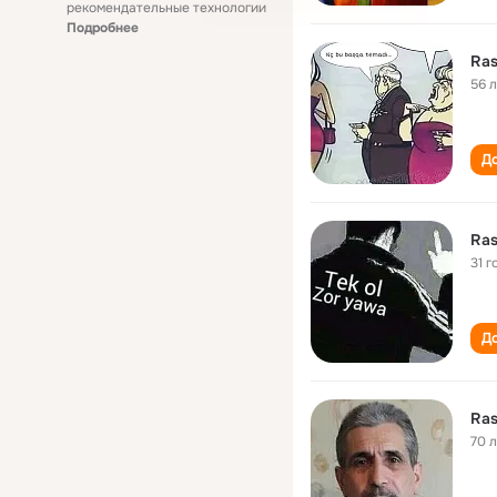
рекомендательные технологии
Подробнее
Ra
56 
До
Ra
31 г
До
Ra
70 