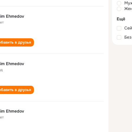
Му
Жен
sim Ehmedov
Ещё
лет
Сей
Без
бавить в друзья
sim Ehmedov
од
бавить в друзья
sim Ehmedov
лет