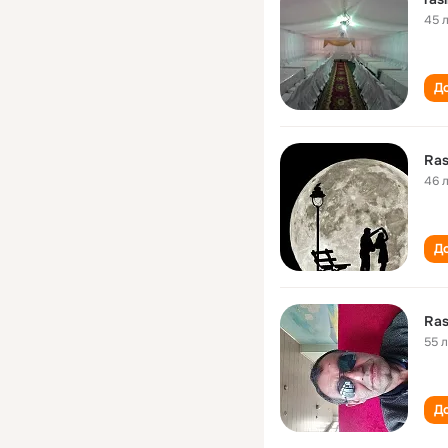
45 
До
Ra
46 
До
Ra
55 
До