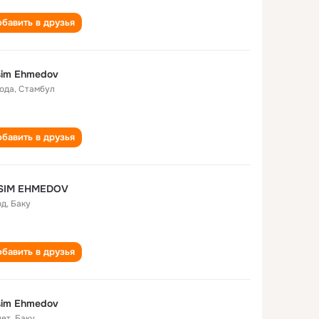
бавить в друзья
sim Ehmedov
года
,
Стамбул
бавить в друзья
SIM EHMEDOV
од
,
Баку
бавить в друзья
sim Ehmedov
лет
,
Баку