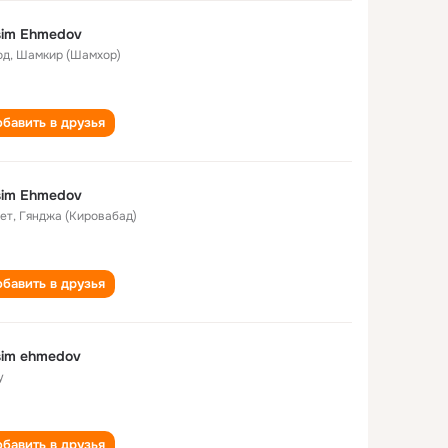
sim Ehmedov
од
,
Шамкир (Шамхор)
бавить в друзья
sim Ehmedov
лет
,
Гянджа (Кировабад)
бавить в друзья
sim ehmedov
у
бавить в друзья