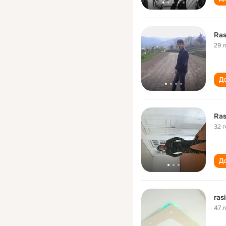
Ra
29 
До
Ra
32 
До
ras
47 