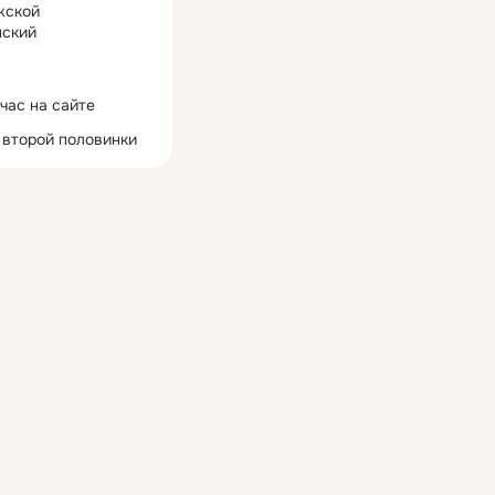
жской
ский
час на сайте
 второй половинки