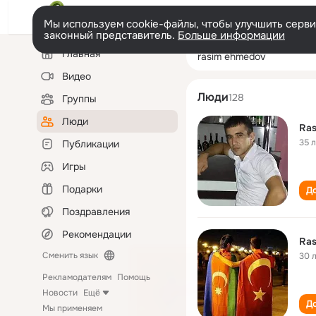
Мы используем cookie-файлы, чтобы улучшить сервис
законный представитель.
Больше информации
Левая
Поиск
Главная
rasim ehmedov
колонка
по
людям
Видео
Люди
128
Группы
Люди
Ra
35 
Публикации
Игры
Подарки
До
Поздравления
Рекомендации
Ra
Сменить язык
30 
Рекламодателям
Помощь
Новости
Ещё
До
Мы применяем