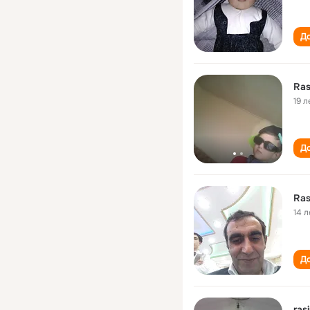
До
Ra
19 л
До
Ra
14 л
До
ras