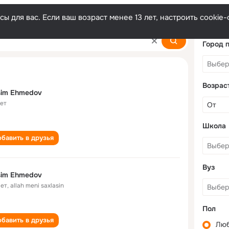
ы для вас. Если ваш возраст менее 13 лет, настроить cooki
Город 
Возрас
sim Ehmedov
лет
Школа
бавить в друзья
Вуз
sim Ehmedov
лет
,
allah meni saxlasin
Пол
бавить в друзья
Лю