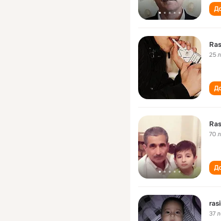
До
Ra
25 
До
Ra
70 
До
ras
37 л