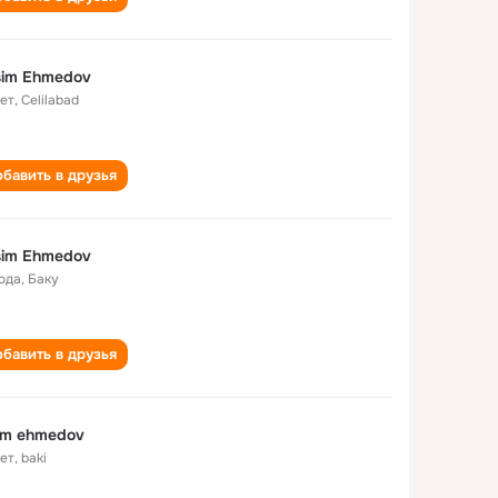
sim Ehmedov
лет
,
Celilabad
бавить в друзья
sim Ehmedov
года
,
Баку
бавить в друзья
im ehmedov
лет
,
baki