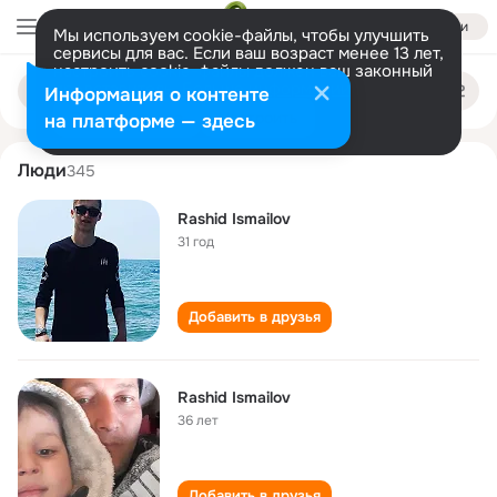
Войти
Мы используем cookie-файлы, чтобы улучшить
сервисы для вас. Если ваш возраст менее 13 лет,
настроить cookie-файлы должен ваш законный
rashid ismailov
Поиск
представитель.
Больше информации
Информация о контенте
по
людям
Разрешить все
Настроить
на платформе — здесь
Люди
345
Rashid Ismailov
31 год
Добавить в друзья
Rashid Ismailov
36 лет
Добавить в друзья