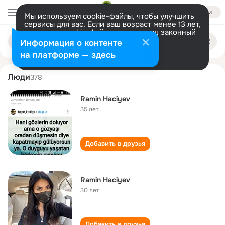
Войти
Мы используем cookie-файлы, чтобы улучшить
сервисы для вас. Если ваш возраст менее 13 лет,
настроить cookie-файлы должен ваш законный
ramin haciyev
Поиск
представитель.
Больше информации
Информация о контенте
по
людям
Разрешить все
Настроить
на платформе — здесь
Люди
378
Ramin Haciyev
35 лет
Добавить в друзья
Ramin Haciyev
30 лет
Добавить в друзья