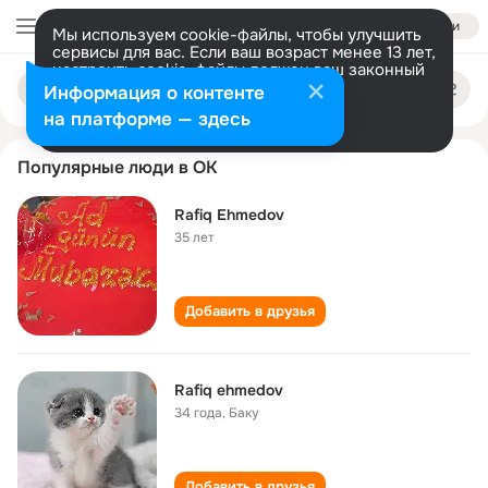
Войти
Мы используем cookie-файлы, чтобы улучшить
сервисы для вас. Если ваш возраст менее 13 лет,
настроить cookie-файлы должен ваш законный
rafiq ehmedov
Поиск
представитель.
Больше информации
Информация о контенте
по
людям
Разрешить все
Настроить
на платформе — здесь
Популярные люди в ОК
Rafiq Ehmedov
35 лет
Добавить в друзья
Rafiq ehmedov
34 года
,
Баку
Добавить в друзья