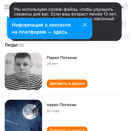
Войти
Мы используем cookie-файлы, чтобы улучшить
сервисы для вас. Если ваш возраст менее 13 лет,
настроить cookie-файлы должен ваш законный
pavel potekhin
Поиск
представитель.
Больше информации
Информация о контенте
по
людям
Разрешить все
Настроить
на платформе — здесь
Люди
133
Павел Потехин
29 лет
Добавить в друзья
павел Потехин
52 года
Добавить в друзья