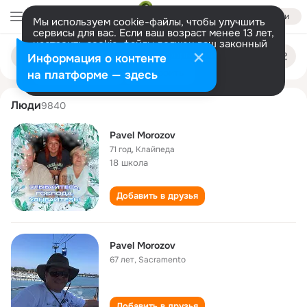
Войти
Мы используем cookie-файлы, чтобы улучшить
сервисы для вас. Если ваш возраст менее 13 лет,
настроить cookie-файлы должен ваш законный
pavel morozov
Поиск
представитель.
Больше информации
Информация о контенте
по
людям
Разрешить все
Настроить
на платформе — здесь
Люди
9840
Pavel Morozov
71 год
,
Клайпеда
18 школа
Добавить в друзья
Pavel Morozov
67 лет
,
Sacramento
Добавить в друзья