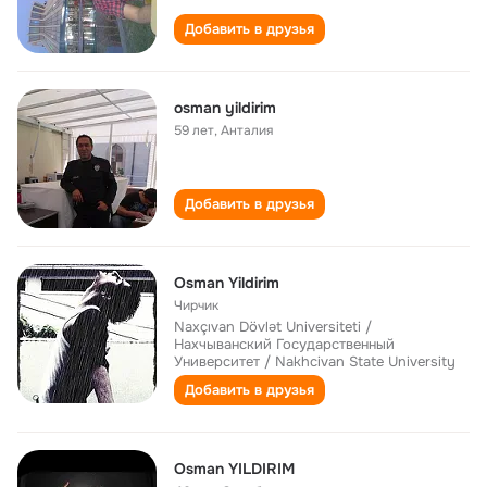
Добавить в друзья
osman yildirim
59 лет
,
Анталия
Добавить в друзья
Osman Yildirim
Чирчик
Naxçıvan Dövlət Universiteti /
Нахчыванский Государственный
Университет / Nakhcivan State University
Добавить в друзья
Osman YILDIRIM