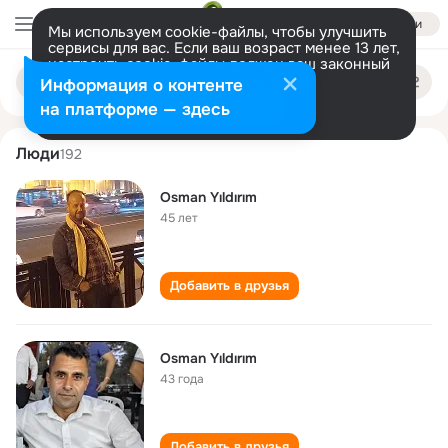
Войти
Мы используем cookie-файлы, чтобы улучшить
сервисы для вас. Если ваш возраст менее 13 лет,
настроить cookie-файлы должен ваш законный
osman yıldırım
Поиск
представитель.
Больше информации
Информация о контенте
по
людям
Разрешить все
Настроить
на платформе — здесь
Люди
192
Osman Yıldırım
45 лет
Добавить в друзья
Osman Yıldırım
43 года
Добавить в друзья