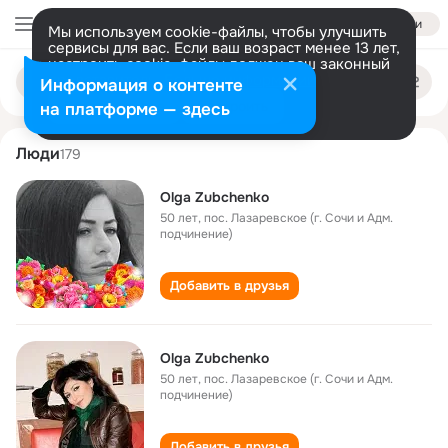
Войти
Мы используем cookie-файлы, чтобы улучшить
сервисы для вас. Если ваш возраст менее 13 лет,
настроить cookie-файлы должен ваш законный
olga zubchenko
Поиск
представитель.
Больше информации
Информация о контенте
по
людям
Разрешить все
Настроить
на платформе — здесь
Люди
179
Olga Zubchenko
50 лет
,
пос. Лазаревское (г. Сочи и Адм.
подчинение)
Добавить в друзья
Olga Zubchenko
50 лет
,
пос. Лазаревское (г. Сочи и Адм.
подчинение)
Добавить в друзья