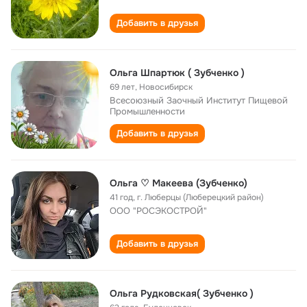
Добавить в друзья
Ольга Шпартюк ( Зубченко )
69 лет
,
Новосибирск
Всесоюзный Заочный Институт Пищевой
Промышленности
Добавить в друзья
Ольга ♡ Макеева (Зубченко)
41 год
,
г. Люберцы (Люберецкий район)
OOO "РОСЭКОСТРОЙ"
Добавить в друзья
Ольга Рудковская( Зубченко )