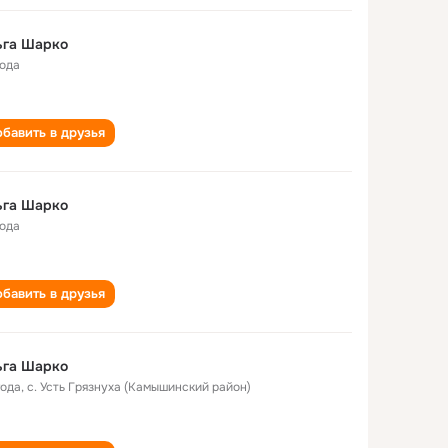
ьга Шарко
года
бавить в друзья
ьга Шарко
года
бавить в друзья
ьга Шарко
года
,
с. Усть Грязнуха (Камышинский район)