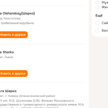
Му
Жен
a Olshanskay(Шарко)
Ещё
од
,
Красноград
Сей
 Шебелинкагаздобыча
Без
бавить в друзья
a Sharko
лет
,
Львов
бавить в друзья
ьга Шарко
лет
,
с. Киевка (Апанасенковский район)
У им. М.А. Шолохова (СФ), Филиал Московского
ударственного гуманитарного университета имени М.А.