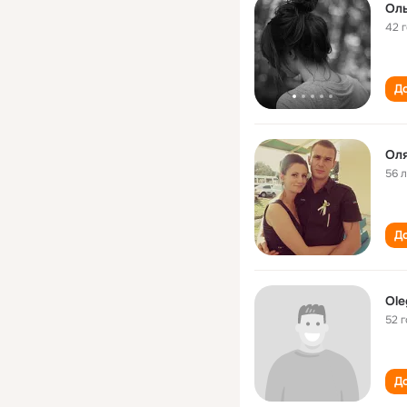
Ол
42 
До
Ол
56 
До
Ole
52 
До