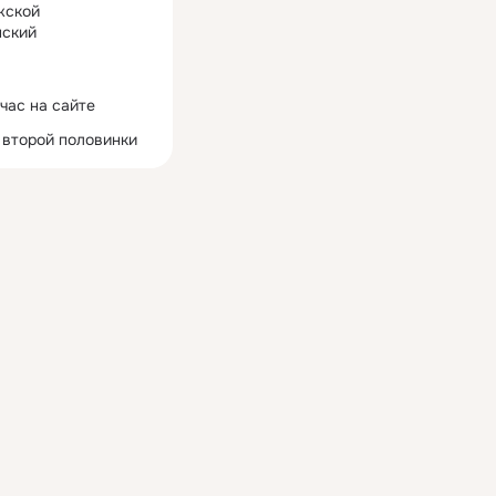
жской
ский
час на сайте
 второй половинки