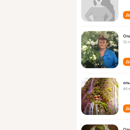
До
Ол
72 г
До
ол
45 
До
Ол