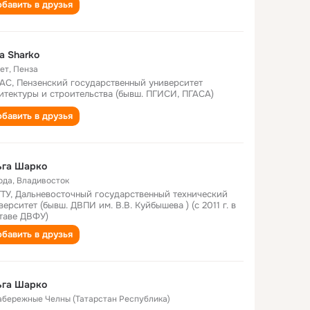
бавить в друзья
a Sharko
лет
,
Пенза
АС, Пензенский государственный университет
итектуры и строительства (бывш. ПГИСИ, ПГАСА)
бавить в друзья
ьга Шарко
ода
,
Владивосток
ТУ, Дальневосточный государственный технический
верситет (бывш. ДВПИ им. В.В. Куйбышева ) (с 2011 г. в
таве ДВФУ)
бавить в друзья
ьга Шарко
Набережные Челны (Татарстан Республика)