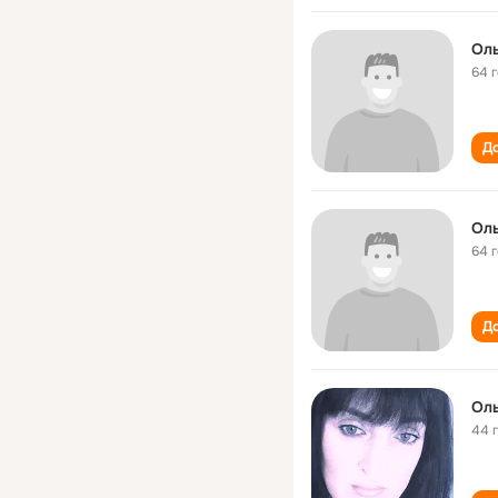
Ол
64 
До
Ол
64 
До
Ол
44 