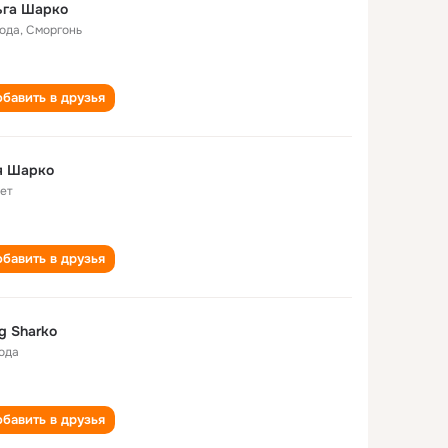
ьга Шарко
года
,
Сморгонь
бавить в друзья
я Шарко
лет
бавить в друзья
g Sharko
года
бавить в друзья