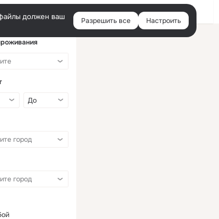
Войти
e-файлы должен ваш
Разрешить все
Настроить
Правая
колонка
проживания
т
бой