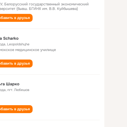
У, Белорусский государственный экономический
верситет (бывш. БГИНХ им. В.В. Куйбышева)
бавить в друзья
a Scharko
года
,
Leopoldshцhe
мокское медицинское училище
бавить в друзья
ьга Шарко
года
,
пгт. Любешов
бавить в друзья