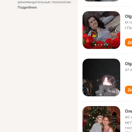
рекомендательные технологии
Подробнее
Olg
61 г
ГПУ
До
Olg
47 
До
Ол
40 
МГГ
гос