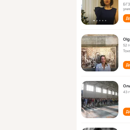
БГЭ
уни
До
Olg
52 
Ток
До
Ол
43 
До