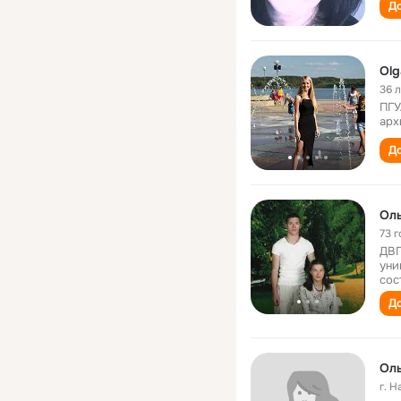
До
Olg
36 
ПГУ
арх
До
Ол
73 г
ДВГ
уни
сос
До
Ол
г. 