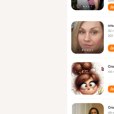
Шол
До
оль
42 
201
До
Ол
44 
До
Ол
49 