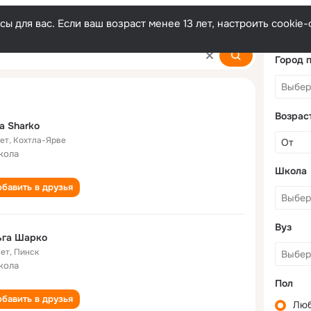
ы для вас. Если ваш возраст менее 13 лет, настроить cooki
Город 
Возрас
a Sharko
лет
,
Кохтла-Ярве
кола
Школа
бавить в друзья
Вуз
ьга Шарко
лет
,
Пинск
кола
Пол
бавить в друзья
Лю