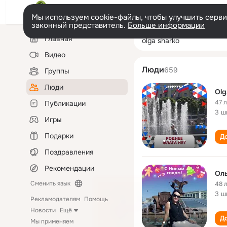
Мы используем cookie-файлы, чтобы улучшить сервис
законный представитель.
Больше информации
Левая
Поиск
Главная
olga sharko
колонка
по
людям
Видео
Люди
659
Группы
Люди
Olg
47 
Публикации
3 ш
Игры
Подарки
До
Поздравления
Рекомендации
Ол
Сменить язык
48 
3 ш
Рекламодателям
Помощь
Новости
Ещё
До
Мы применяем