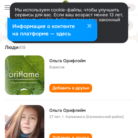
Войти
Мы используем cookie-файлы, чтобы улучшить
сервисы для вас. Если ваш возраст менее 13 лет,
настроить cookie-файлы должен ваш законный
olga orifleym
Поиск
представитель.
Больше информации
Информация о контенте
по
людям
Разрешить все
Настроить
на платформе — здесь
Люди
419
Ольга Орифлэйм
Борисов
Добавить в друзья
Ольга Орифлейм
27 лет
,
г. Калининск (Калининский район)
Добавить в друзья