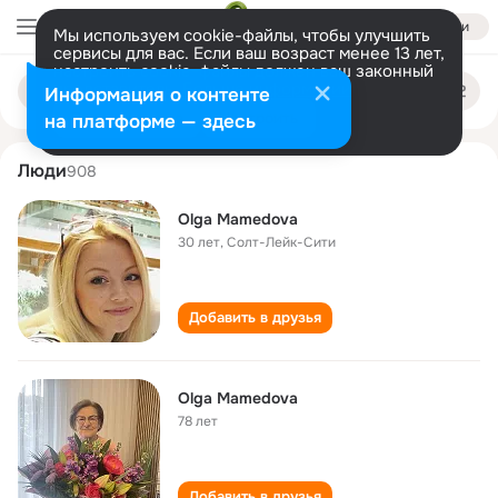
Войти
Мы используем cookie-файлы, чтобы улучшить
сервисы для вас. Если ваш возраст менее 13 лет,
настроить cookie-файлы должен ваш законный
olga mamedova
Поиск
представитель.
Больше информации
Информация о контенте
по
людям
Разрешить все
Настроить
на платформе — здесь
Люди
908
Olga Mamedova
30 лет
,
Солт-Лейк-Сити
Добавить в друзья
Olga Mamedova
78 лет
Добавить в друзья