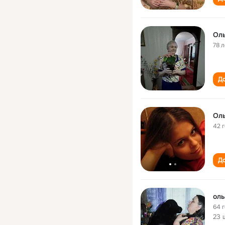
Оль
78 л
До
Оль
42 
До
оль
64 
23 