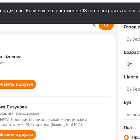
ы для вас. Если ваш возраст менее 13 лет, настроить cooki
Город 
Возрас
a Lizunova
лет
Школа
бавить в друзья
Вуз
га Лизунова
года
,
пгт. Володарское
НМУ, Донецкий национальный медицинский
верситет им. М. Горького (бывш. ДонГМИ)
Пол
бавить в друзья
Лю