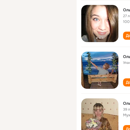
Оль
27 л
100
До
Оль
Ула
До
Оль
39 
Мух
До