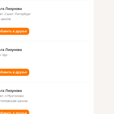
га Лизунова
ет
,
Санкт-Петербург
 школа
бавить в друзья
га Лизунова
н-Удэ
бавить в друзья
га Лизунова
лет
,
п.Мухтолово
толовская школа
бавить в друзья