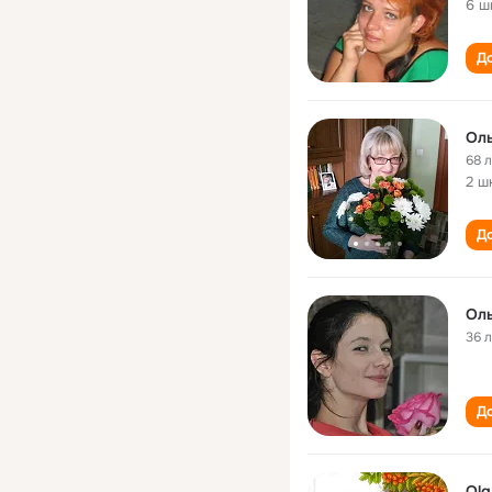
6 ш
До
Оль
68 
2 ш
До
Оль
36 
До
Olg