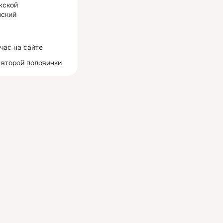
жской
ский
час на сайте
 второй половинки