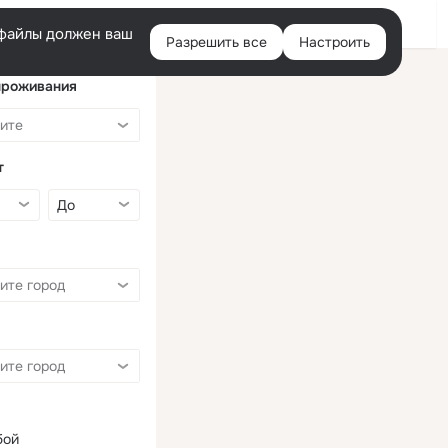
Войти
e-файлы должен ваш
Разрешить все
Настроить
Правая
колонка
проживания
т
бой