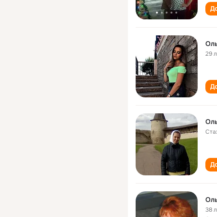
До
Оль
29 
До
Оль
Ста
До
Оль
38 