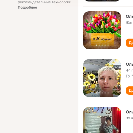
рекомендательные технологии
Подробнее
Оль
Жит
До
Оль
44 
ГУ 
До
Оль
39 