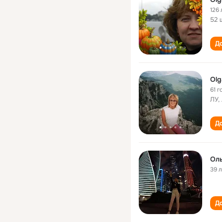
126 
52 
До
Olg
61 г
ЛУ,
До
Оль
39 
До