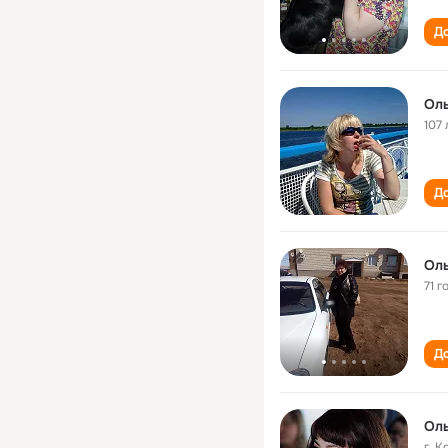
До
Оль
107 
До
Оль
71 г
До
Оль
г. 