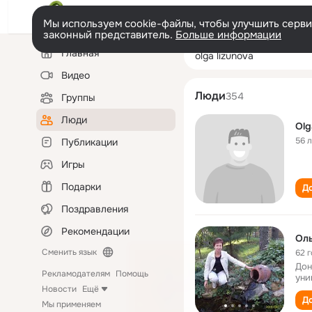
Мы используем cookie-файлы, чтобы улучшить сервис
законный представитель.
Больше информации
Левая
Поиск
Главная
olga lizunova
колонка
по
людям
Видео
Люди
354
Группы
Люди
Olg
56 
Публикации
Игры
Подарки
До
Поздравления
Рекомендации
Оль
Сменить язык
62 
Дон
Рекламодателям
Помощь
уни
Новости
Ещё
До
Мы применяем