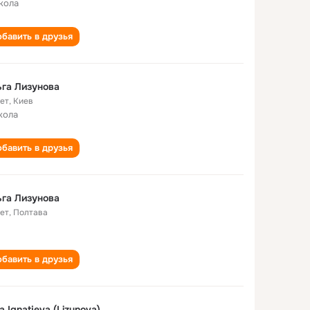
кола
бавить в друзья
га Лизунова
лет
,
Киев
кола
бавить в друзья
га Лизунова
лет
,
Полтава
бавить в друзья
a Ignatjeva (Lizunova)