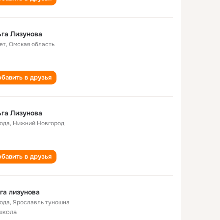
га Лизунова
ет
,
Омская область
бавить в друзья
га Лизунова
года
,
Нижний Новгород
бавить в друзья
га лизунова
года
,
Ярославль туношна
школа