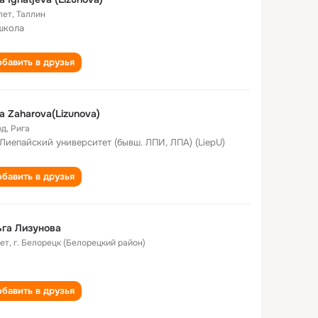
лет
,
Таллин
школа
бавить в друзья
a Zaharova(Lizunova)
од
,
Рига
 Лиепайский университет (бывш. ЛПИ, ЛПА) (LiepU)
бавить в друзья
га Лизунова
лет
,
г. Белорецк (Белорецкий район)
бавить в друзья