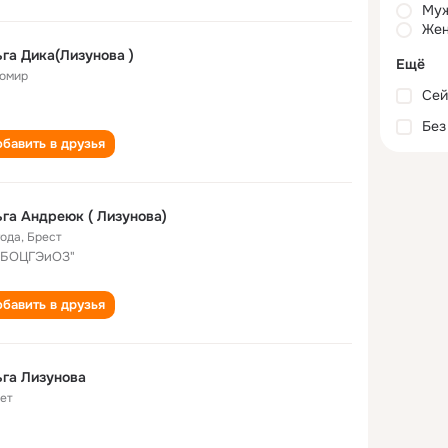
Му
Жен
га Дика(Лизунова )
Ещё
омир
Сей
Без
бавить в друзья
га Андреюк ( Лизунова)
года
,
Брест
"БОЦГЭиОЗ"
бавить в друзья
га Лизунова
лет