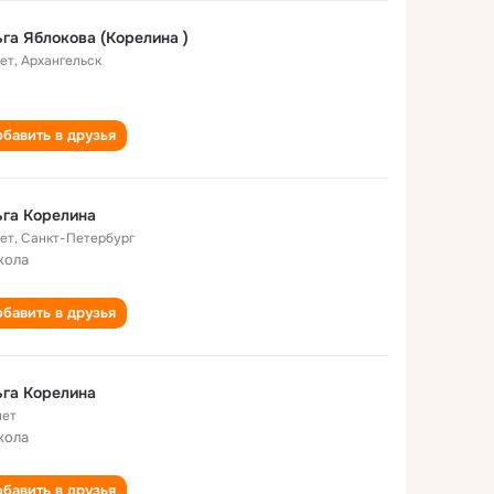
га Яблокова (Корелина )
лет
,
Архангельск
бавить в друзья
га Корелина
лет
,
Санкт-Петербург
кола
бавить в друзья
га Корелина
лет
кола
бавить в друзья