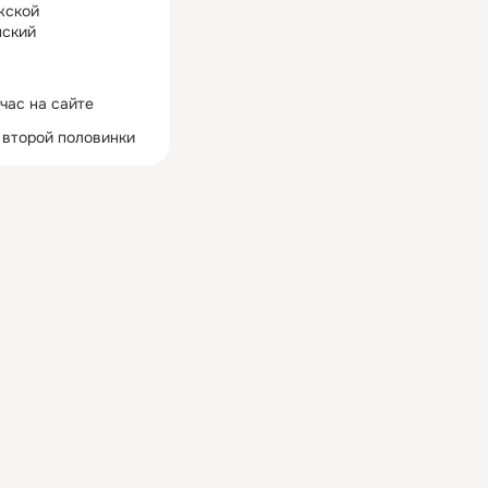
жской
ский
час на сайте
 второй половинки