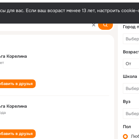
ы для вас. Если ваш возраст менее 13 лет, настроить cooki
Город 
Возрас
га Корелина
лет
Школа
бавить в друзья
Вуз
га Корелина
года
Пол
бавить в друзья
Лю