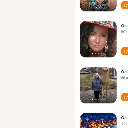
До
Оль
50 
До
Оль
65 
До
Оль
49 