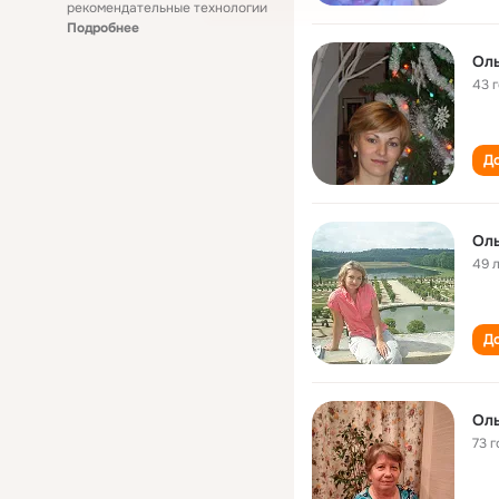
рекомендательные технологии
Подробнее
Оль
43 
До
Оль
49 
До
Оль
73 г