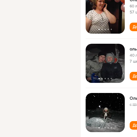
60 
57 
До
оль
40 
7 ш
До
Оль
с.Ш
До