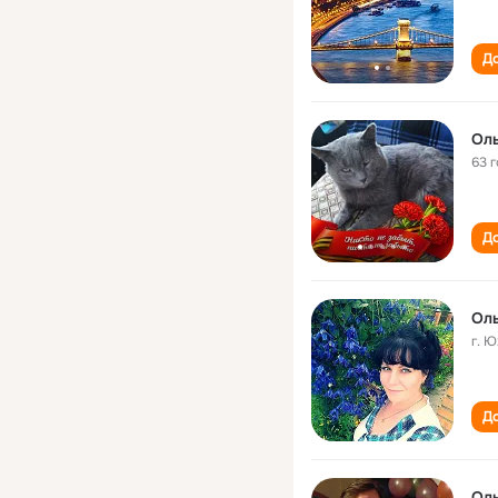
До
Оль
63 
До
Оль
г. 
До
Оль