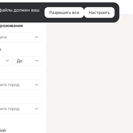
Войти
e-файлы должен ваш
Разрешить все
Настроить
Правая
колонка
проживания
т
бой