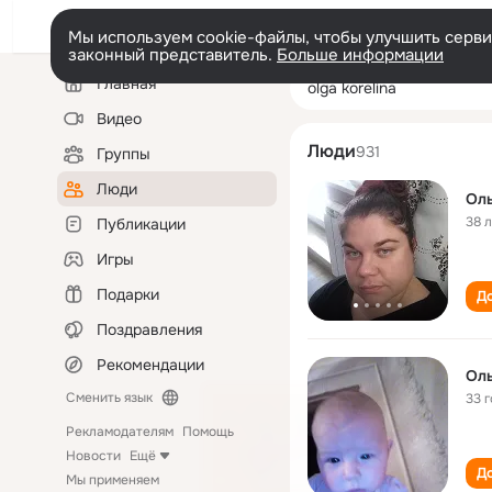
Мы используем cookie-файлы, чтобы улучшить сервис
законный представитель.
Больше информации
Левая
Поиск
Главная
olga korelina
колонка
по
людям
Видео
Люди
931
Группы
Люди
Оль
38 
Публикации
Игры
Подарки
До
Поздравления
Рекомендации
Оль
Сменить язык
33 
Рекламодателям
Помощь
Новости
Ещё
До
Мы применяем