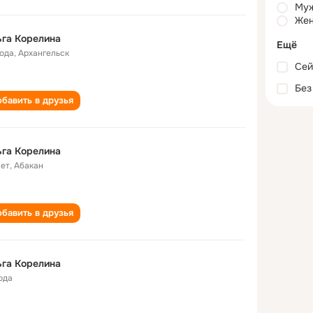
Му
Жен
га Корелина
Ещё
года
,
Архангельск
Сей
Без
бавить в друзья
га Корелина
лет
,
Абакан
бавить в друзья
га Корелина
ода