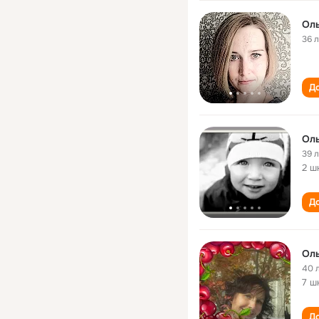
Оль
36 
До
Оль
39 
2 ш
До
Оль
40 
7 ш
До