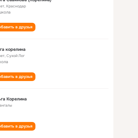
лет
,
Краснодар
школа
бавить в друзья
га корелина
лет
,
Сухой Лог
кола
бавить в друзья
га Корелина
ангалы
бавить в друзья