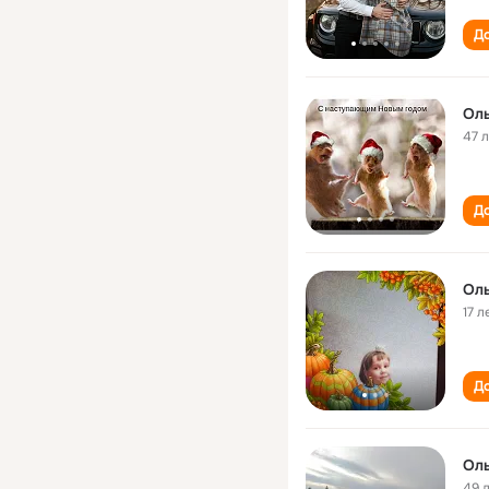
До
Оль
47 
До
Оль
17 л
До
Оль
49 