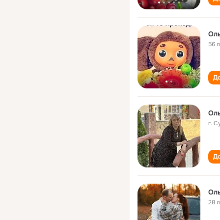
Оль
56 
До
Оль
г. 
До
Оль
28 