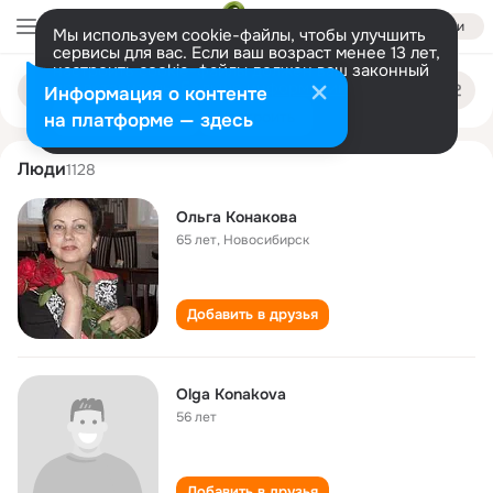
Войти
Мы используем cookie-файлы, чтобы улучшить
сервисы для вас. Если ваш возраст менее 13 лет,
настроить cookie-файлы должен ваш законный
olga konakova
Поиск
представитель.
Больше информации
Информация о контенте
по
людям
Разрешить все
Настроить
на платформе — здесь
Люди
1128
Ольга Конакова
65 лет
,
Новосибирск
Добавить в друзья
Olga Konakova
56 лет
Добавить в друзья